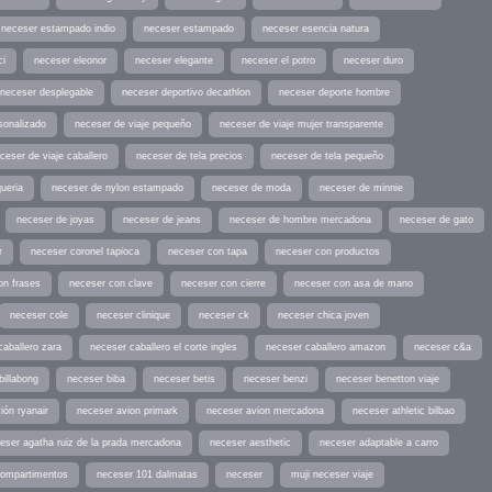
neceser estampado indio
neceser estampado
neceser esencia natura
ci
neceser eleonor
neceser elegante
neceser el potro
neceser duro
neceser desplegable
neceser deportivo decathlon
neceser deporte hombre
sonalizado
neceser de viaje pequeño
neceser de viaje mujer transparente
ceser de viaje caballero
neceser de tela precios
neceser de tela pequeño
ueria
neceser de nylon estampado
neceser de moda
neceser de minnie
neceser de joyas
neceser de jeans
neceser de hombre mercadona
neceser de gato
r
neceser coronel tapioca
neceser con tapa
neceser con productos
on frases
neceser con clave
neceser con cierre
neceser con asa de mano
neceser cole
neceser clinique
neceser ck
neceser chica joven
caballero zara
neceser caballero el corte ingles
neceser caballero amazon
neceser c&a
billabong
neceser biba
neceser betis
neceser benzi
neceser benetton viaje
ión ryanair
neceser avion primark
neceser avion mercadona
neceser athletic bilbao
eser agatha ruiz de la prada mercadona
neceser aesthetic
neceser adaptable a carro
compartimentos
neceser 101 dalmatas
neceser
muji neceser viaje