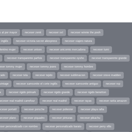
s al por mayor
neceser zenit
neceser xxl
neceser winnie the pooh
 inglés
neceser victoria secret aliexpress
neceser viajero natura
lentino mujer
neceser unisex
neceser unicornio mercadona
neceser tumi
neceser transparente parfois
neceser transparente oysho
neceser transparente grande
eser tommy mujer
neceser tommy jeans
neceser tommy hombre
zado
neceser tela
neceser tejido
neceser sublimacion
neceser steve madden
vintage
neceser samsonite el corte inglés
neceser samsonite antiguo
neceser rxp
x
neceser rigido primark
neceser rigido grande
neceser rigido benetton
neceser real madrid carrefour
neceser real madrid
neceser rayas
neceser rarita amazon
ceser portatil
neceser porsche
neceser poliester
neceser playa rafia
neceser plano
neceser piquadro
neceser pinturas
neceser pikachu
eser personalizado con nombre
neceser personalizado barato
neceser perry ellis