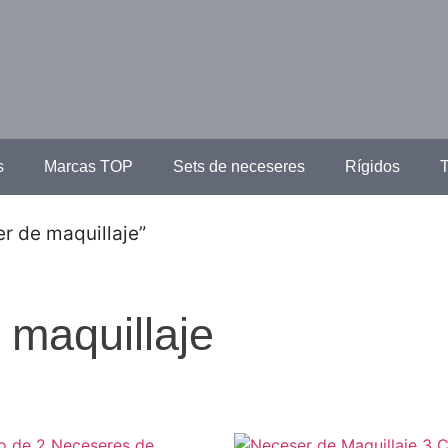
s
Marcas TOP
Sets de neceseres
Rígidos
T
r de maquillaje”
 maquillaje