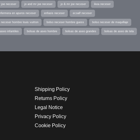
r joe neceser
jo and mr joe neceser
jo & mr joe neceser
ikea neceser
nfermera en apuros neceser
enfasis neceser
ecoalf neceser
 neceser hombre louis vuitton
bolso neceser hombre guess
bolso neceser de maquillaje
aseo infantiles
bolsas de aseo hombre
bolsas de aseo grandes
bolsas de aseo de tela
Shipping Policy
Returns Policy
Legal Notice
Privacy Policy
Cookie Policy