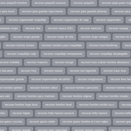
ceser pequeño hombre
neceser pequeño amazon
neceser pequeño
neceser pepe jeans muj
r para movil
neceser para guardar ropa interior
neceser para guardar pinturas
neceser para 
y
neceser organizador maquillaje
neceser organizador de viaje
neceser organizador
n
neopreno mujer
neceser nba
neceser natura 2021
neceser natacion
neceser naranja
nglés
neceser mujer grande
neceser mujer de tela
neceser mujer antiguo
neceser mr 
neceser mickey mouse
neceser metalico para maquillaje
neceser merchandising
nece
neceser maquillaje viaje
neceser maquillaje transparente
neceser maquillaje desplegable
neceser mafalda
neceser maestra
neceser lounge
neceser louis vuitton hombre aliexpress
r lancaster
neceser kitty
neceser kawaii
neceser karl lagerfeld
neceser kaos tous
impermeable grande
neceser impermeable decathlon
neceser imaginarium
neceser ikea fam
er hombre sprinter
neceser hombre silbon
neceser hombre samsonite
neceser hombre reb
ra salir
neceser hombre paco martinez
neceser hombre original
neceser hombre misako
neceser hombre hugo boss
neceser hombre head
neceser hombre emidio tucci
neceser
mbre
neceser hippie
neceser helly hansen amazon
neceser helly hansen
neceser hell
ser guess vezzola
neceser guess outlet
neceser guess hombre el corte ingles
neceser gu
zon
neceser grande
neceser gran capacidad
neceser gorjuss santoro
neceser gm loui