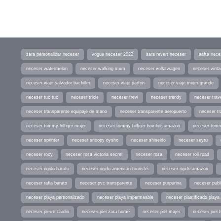
zara personalizar neceser
vogue neceser 2022
sara revert neceser
safta nece
neceser watermelon
neceser walking mum
neceser volkswagen
neceser vint
neceser viaje salvador bachiller
neceser viaje parfois
neceser viaje mujer grande
neceser tuc tuc
neceser trixie
neceser trevi
neceser trendy
neceser trav
neceser transparente equipaje de mano
neceser transparente aeropuerto
neceser tr
neceser tommy hilfiger mujer
neceser tommy hilfiger hombre amazon
neceser tomm
neceser sprinter
neceser snoopy oysho
neceser shiseido
neceser seytu
neceser roxy
neceser rosa victoria secret
neceser rosa
neceser roll road
neceser rigido barato
neceser rigido american tourister
neceser rigido amazon
neceser rafia barato
neceser pvc transparente
neceser purpurina
neceser publi
neceser playa personalizado
neceser playa impermeable
neceser plastificado playa
neceser pierre cardin
neceser piel zara home
neceser piel mujer
neceser piel 