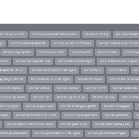
ser con 4 estuches
neceseres personalizados iniciales
neceseres chulos
neceseres barato
age
neceser vinilo transparente
neceser victoria secret rayas
neceser victoria secret el corte
neceser viaje familiar
neceser viaje avión
neceser verde
neceser valisa
neceser va
el tech
neceser transparente zara
neceser transparente tiger
neceser transparente sephora
ansparente 20 x 20
neceser tous mujer el corte ingles
neceser tous
neceser totto
nec
y hilfiger amazon
neceser tommy el corte ingles
neceser terciopelo
neceser tela personali
neceser sephora
neceser señora
neceser sencillo
neceser secret
neceser samsonite 
neceser rojo natura
neceser rojo
neceser rip curl mujer
neceser rimowa
neceser rima
neceser rigido
neceser regalo mujer
neceser rectangular grande
neceser rectangular
citario
neceser profesional con ruedas
neceser prada luna rossa
neceser portatodo
ne
neceser plastico transparente avion
neceser plano mujer
neceser plano bimba y lola
hombre personalizado
neceser piel hombre el corte ingles
neceser personalizado regalo
nec