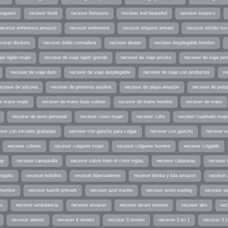
rragamo
neceser fendi
neceser femenino
neceser feel beautiful
neceser estanco
neceser enfermera amazon
neceser enfermera
neceser emporio armani
neceser emidio tuc
ceser dockers
neceser doble cremallera
neceser deuter
neceser desplegable hombre
je rigido mujer
neceser de viaje rigido grande
neceser de viaje privata
neceser de viaje per
neceser de viaje duro
neceser de viaje desplegable
neceser de viaje con productos
ne
eceser de silicona
neceser de primeros auxilios
neceser de playa amazon
neceser de peluq
e mano mujer
neceser de mano louis vuitton
neceser de mano hombre
neceser de mano
neceser de aseo personal
neceser cuero mujer
neceser cubo
neceser cuadrado muje
ser con iniciales grabadas
neceser con gancho para colgar
neceser con gancho
neceser c
neceser colores
neceser colgante mujer
neceser colgante hombre
neceser colgable
ng
neceser campanilla
neceser calvin klein el corte ingles
neceser calaveras
neceser 
reguito
neceser bolsillos
neceser blancanieves
neceser bimba y lola amazon
neceser 
 hombre
neceser bambi primark
neceser azul marino
neceser avion vueling
neceser av
io
neceser ambulancia
neceser amazon
neceser alvaro moreno
neceser alto
nec
neceser abierto
neceser 4 niveles
neceser 3 niveles
neceser 3 en 1
neceser 3 