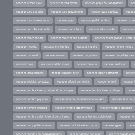
neceser percha viaje
neceser percha oysho
neceser pequeño transparente
ne
neceser para secador
neceser para ropa interior
neceser para pastillas
necese
neceser para adolescentes
neceser paja
neceser padel hombre
neceser ospre
neceser north face amarillo
neceser north face
neceser nike sprinter
neceser 
neceser mujer parfois
neceser mujer hecho a mano
neceser mujer grande el corte i
neceser modella
neceser mk hombre
neceser misako
neceser minnie mouse
neceser maternal
neceser marron
neceser margaritas
neceser maquillaje zara
neceser malia
neceser maletin mujer
neceser maletin
neceser make up
neceser loreal hombre
neceser liquidos avion
neceser legion extranjera
necese
neceser iniciales bordadas
neceser infantil con toalla
neceser infantil
neceser 
neceser hombre tommy hilfiger el corte ingles
neceser hombre tommy hilfiger
neces
neceser hombre piquadro
neceser hombre personalizado iniciales
neceser hombre pa
neceser hombre iniciales
neceser hombre impermeable
neceser hombre imitacion
neceser hombre calvin klein el corte ingles
neceser hombre calvin klein
neceser ho
neceser harry potter amazon
neceser hackett aston martin
neceser gym
nece
neceser grande con compartimentos
neceser grande con asas
neceser grande ama