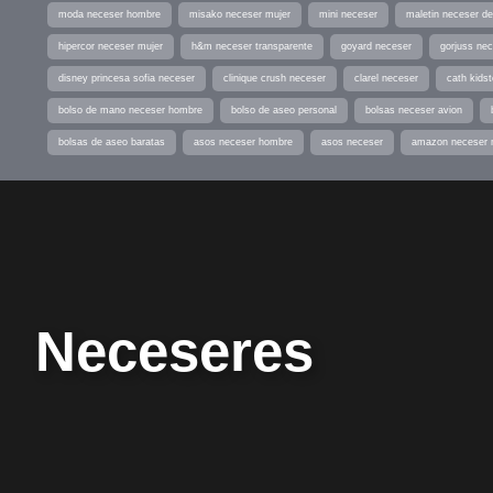
moda neceser hombre
misako neceser mujer
mini neceser
maletin neceser de
hipercor neceser mujer
h&m neceser transparente
goyard neceser
gorjuss ne
disney princesa sofia neceser
clinique crush neceser
clarel neceser
cath kids
bolso de mano neceser hombre
bolso de aseo personal
bolsas neceser avion
bolsas de aseo baratas
asos neceser hombre
asos neceser
amazon neceser 
Neceseres