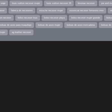
 viaje
louis vuitton neceser mujer
louis vuitton neceser 26
limonae neceser
joe and m
ceser
fabrica de neceseres
estuche neceser mujer
essencial neceser femenino mex
e
ton neceser
bolso neceser tous
bolso neceser playa
bolso neceser mujer grande
bolso
bolsas de aseo para maquillaje
bolsas de aseo mujer
bolsas de aseo mercadona
bolsas de 
mujer
ag leather neceser