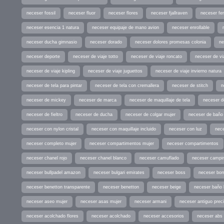
neceser fossil
neceser fluor
neceser flores
neceser fjallraven
neceser fe
neceser esencia 1 natura
neceser equipaje de mano avion
neceser enrollable
neceser ducha gimnasio
neceser dorado
neceser dolores promesas colonia
ne
neceser deporte
neceser de viaje totto
neceser de viaje roncato
neceser de via
neceser de viaje kipling
neceser de viaje juguettos
neceser de viaje invierno natura
neceser de tela para pintar
neceser de tela con cremallera
neceser de stitch
n
neceser de mickey
neceser de marca
neceser de maquillaje de tela
neceser d
neceser de fieltro
neceser de ducha
neceser de colgar mujer
neceser de baño
neceser con nylon cristal
neceser con maquillaje incluido
neceser con luz
nece
neceser completo mujer
neceser compartimentos mujer
neceser compartimentos
neceser chanel rojo
neceser chanel blanco
neceser camuflado
neceser campi
neceser bullpadel amazon
neceser bulgari emirates
neceser boss
neceser bor
neceser benetton transparente
neceser benetton
neceser beige
neceser baño
neceser aseo mujer
neceser asas mujer
neceser armani
neceser antiguo prec
neceser acolchado flores
neceser acolchado
neceser accesorios
neceser abs