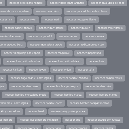
er
neceser pepe jeans hombre
neceser pepe jeans amazon
neceser para utiles de aseo
cosmeticos y maquillaje
neceser para bolso
neceser para adolescentes chicos
eceser nyx
neceser nylon
neceser nuni
neceser novage oriflame
neceser nadine portatil
neceser muy grande
neceser munich
neceser mujer precio
wonderful amazon
neceser mr puterful
neceser mr joe
neceser movom
ser mercedes benz
neceser mercadona precio
neceser medicamentos viaje
neceser maquillaje con espejo
neceser maquillaje
neceser mapamundi
neceser louis vuitton hombre
neceser louis vuitton blanco
neceser louis
neceser kanken
neceser joven
neceser jordan
neceser jafra
ily
neceser hugo boss el corte ingles
neceser hombre zalando
neceser hombre vestir
ajas
neceser hombre puma
neceser hombre por mayor
neceser hombre polo
neceser hombre mercadona precio
neceser hombre marca
neceser hombre mango
 hombre el corte ingles
neceser hombre cuero
neceser hombre compartimentos
o kitty mercadona
neceser head
neceser harry potter primark
ess hombre
neceser gucci hombre imitacion
neceser gris
neceser grande con ruedas
s vuitton
neceser givenchy
neceser gant
neceser frozen
neceser friends