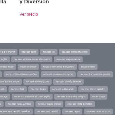
lla
y Diversión
Ver precio
s al por mayor
neceser zenit
neceser xxl
neceser winnie the pooh
 inglés
neceser victoria secret aliexpress
neceser viajero natura
lentino mujer
neceser unisex
neceser unicornio mercadona
neceser tumi
neceser transparente parfois
neceser transparente oysho
neceser transparente grande
eser tommy mujer
neceser tommy jeans
neceser tommy hombre
zado
neceser tela
neceser tejido
neceser sublimacion
neceser steve madden
vintage
neceser samsonite el corte inglés
neceser samsonite antiguo
neceser rxp
x
neceser rigido primark
neceser rigido grande
neceser rigido benetton
neceser real madrid carrefour
neceser real madrid
neceser rayas
neceser rarita amazon