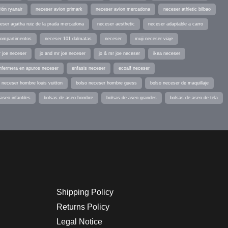
ión ryanair
neceser avion primark
neceser avion mercadona
neceser athletic bilbao
eser agatha ruiz de la prada mercadona
neceser aesthetic
neceser adaptable a carro
compartimentos
neceser 101 dalmatas
neceser
muji neceser viaje
r joe neceser
jo and mr joe neceser
jo & mr joe neceser
ikea neceser
nfermera en apuros neceser
enfasis neceser
ecoalf neceser
 neceser hombre louis vuitton
bolso neceser hombre guess
bolso neceser de maquillaje
aseo infantiles
bolsas de aseo hombre
bolsas de aseo grandes
bolsas de aseo de tela
Shipping Policy
Returns Policy
Legal Notice