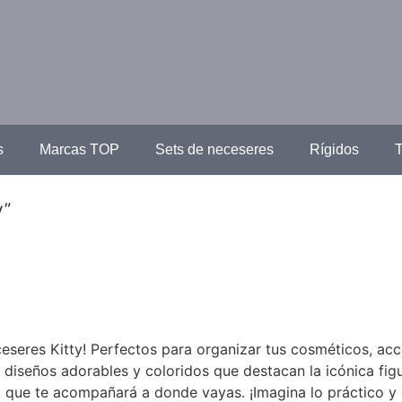
s
Marcas TOP
Sets de neceseres
Rígidos
T
y”
eseres Kitty! Perfectos para organizar tus cosméticos, ac
 diseños adorables y coloridos que destacan la icónica figu
a que te acompañará a donde vayas. ¡Imagina lo práctico y 