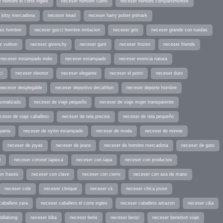
 hombre el corte ingles
neceser hombre cuero
neceser hombre compartimentos
o kitty mercadona
neceser head
neceser harry potter primark
ess hombre
neceser gucci hombre imitacion
neceser gris
neceser grande con ruedas
s vuitton
neceser givenchy
neceser gant
neceser frozen
neceser friends
neceser estampado indio
neceser estampado
neceser esencia natura
ci
neceser eleonor
neceser elegante
neceser el potro
neceser duro
neceser desplegable
neceser deportivo decathlon
neceser deporte hombre
sonalizado
neceser de viaje pequeño
neceser de viaje mujer transparente
ceser de viaje caballero
neceser de tela precios
neceser de tela pequeño
ueria
neceser de nylon estampado
neceser de moda
neceser de minnie
neceser de joyas
neceser de jeans
neceser de hombre mercadona
neceser de gato
r
neceser coronel tapioca
neceser con tapa
neceser con productos
on frases
neceser con clave
neceser con cierre
neceser con asa de mano
neceser cole
neceser clinique
neceser ck
neceser chica joven
caballero zara
neceser caballero el corte ingles
neceser caballero amazon
neceser c&a
billabong
neceser biba
neceser betis
neceser benzi
neceser benetton viaje