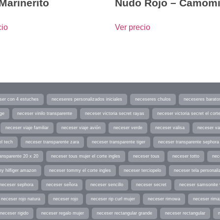
 Marinerito
Nudo Rojo – Camomi
cio
Ver precio
ser con 4 estuches
neceseres personalizados iniciales
neceseres chulos
neceseres barato
age
neceser vinilo transparente
neceser victoria secret rayas
neceser victoria secret el corte
neceser viaje familiar
neceser viaje avión
neceser verde
neceser valisa
neceser va
el tech
neceser transparente zara
neceser transparente tiger
neceser transparente sephora
ansparente 20 x 20
neceser tous mujer el corte ingles
neceser tous
neceser totto
nec
y hilfiger amazon
neceser tommy el corte ingles
neceser terciopelo
neceser tela personali
neceser sephora
neceser señora
neceser sencillo
neceser secret
neceser samsonite 
neceser rojo natura
neceser rojo
neceser rip curl mujer
neceser rimowa
neceser rima
neceser rigido
neceser regalo mujer
neceser rectangular grande
neceser rectangular