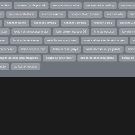
 hombre
neceser bambi primark
neceser azul marino
neceser avion vueling
neceser av
io
neceser ambulancia
neceser amazon
neceser alvaro moreno
neceser alto
nec
neceser abierto
neceser 4 niveles
neceser 3 niveles
neceser 3 en 1
neceser 3 
 viaje
louis vuitton neceser mujer
louis vuitton neceser 26
limonae neceser
joe and m
ceser
fabrica de neceseres
estuche neceser mujer
essencial neceser femenino mex
e
ton neceser
bolso neceser tous
bolso neceser playa
bolso neceser mujer grande
bolso
bolsas de aseo para maquillaje
bolsas de aseo mujer
bolsas de aseo mercadona
bolsas de 
mujer
ag leather neceser