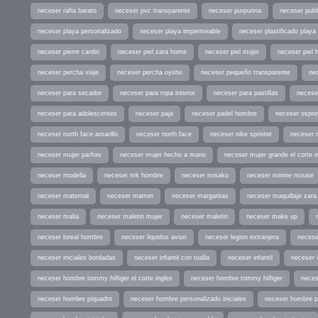
neceser rafia barato
neceser pvc transparente
neceser purpurina
neceser publi
neceser playa personalizado
neceser playa impermeable
neceser plastificado playa
neceser pierre cardin
neceser piel zara home
neceser piel mujer
neceser piel 
neceser percha viaje
neceser percha oysho
neceser pequeño transparente
ne
neceser para secador
neceser para ropa interior
neceser para pastillas
necese
neceser para adolescentes
neceser paja
neceser padel hombre
neceser ospre
neceser north face amarillo
neceser north face
neceser nike sprinter
neceser 
neceser mujer parfois
neceser mujer hecho a mano
neceser mujer grande el corte i
neceser modella
neceser mk hombre
neceser misako
neceser minnie mouse
neceser maternal
neceser marron
neceser margaritas
neceser maquillaje zara
neceser malia
neceser maletin mujer
neceser maletin
neceser make up
neceser loreal hombre
neceser liquidos avion
neceser legion extranjera
necese
neceser iniciales bordadas
neceser infantil con toalla
neceser infantil
neceser 
neceser hombre tommy hilfiger el corte ingles
neceser hombre tommy hilfiger
neces
neceser hombre piquadro
neceser hombre personalizado iniciales
neceser hombre pa