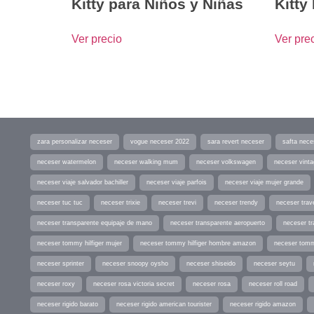
Kitty para Niños y Niñas
Kitty
Ver precio
Ver pre
zara personalizar neceser
vogue neceser 2022
sara revert neceser
safta nece
neceser watermelon
neceser walking mum
neceser volkswagen
neceser vint
neceser viaje salvador bachiller
neceser viaje parfois
neceser viaje mujer grande
neceser tuc tuc
neceser trixie
neceser trevi
neceser trendy
neceser trav
neceser transparente equipaje de mano
neceser transparente aeropuerto
neceser tr
neceser tommy hilfiger mujer
neceser tommy hilfiger hombre amazon
neceser tomm
neceser sprinter
neceser snoopy oysho
neceser shiseido
neceser seytu
neceser roxy
neceser rosa victoria secret
neceser rosa
neceser roll road
neceser rigido barato
neceser rigido american tourister
neceser rigido amazon