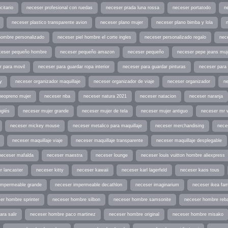
citario
neceser profesional con ruedas
neceser prada luna rossa
neceser portatodo
ne
neceser plastico transparente avion
neceser plano mujer
neceser plano bimba y lola
hombre personalizado
neceser piel hombre el corte ingles
neceser personalizado regalo
nec
ceser pequeño hombre
neceser pequeño amazon
neceser pequeño
neceser pepe jeans muj
r para movil
neceser para guardar ropa interior
neceser para guardar pinturas
neceser para 
y
neceser organizador maquillaje
neceser organizador de viaje
neceser organizador
n
neopreno mujer
neceser nba
neceser natura 2021
neceser natacion
neceser naranja
nglés
neceser mujer grande
neceser mujer de tela
neceser mujer antiguo
neceser mr 
neceser mickey mouse
neceser metalico para maquillaje
neceser merchandising
nece
neceser maquillaje viaje
neceser maquillaje transparente
neceser maquillaje desplegable
neceser mafalda
neceser maestra
neceser lounge
neceser louis vuitton hombre aliexpress
r lancaster
neceser kitty
neceser kawaii
neceser karl lagerfeld
neceser kaos tous
impermeable grande
neceser impermeable decathlon
neceser imaginarium
neceser ikea fam
er hombre sprinter
neceser hombre silbon
neceser hombre samsonite
neceser hombre reb
ra salir
neceser hombre paco martinez
neceser hombre original
neceser hombre misako