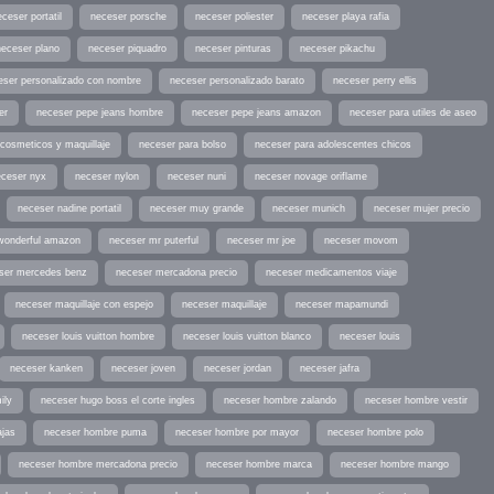
ceser portatil
neceser porsche
neceser poliester
neceser playa rafia
neceser plano
neceser piquadro
neceser pinturas
neceser pikachu
eser personalizado con nombre
neceser personalizado barato
neceser perry ellis
er
neceser pepe jeans hombre
neceser pepe jeans amazon
neceser para utiles de aseo
cosmeticos y maquillaje
neceser para bolso
neceser para adolescentes chicos
eceser nyx
neceser nylon
neceser nuni
neceser novage oriflame
neceser nadine portatil
neceser muy grande
neceser munich
neceser mujer precio
wonderful amazon
neceser mr puterful
neceser mr joe
neceser movom
ser mercedes benz
neceser mercadona precio
neceser medicamentos viaje
neceser maquillaje con espejo
neceser maquillaje
neceser mapamundi
neceser louis vuitton hombre
neceser louis vuitton blanco
neceser louis
neceser kanken
neceser joven
neceser jordan
neceser jafra
ily
neceser hugo boss el corte ingles
neceser hombre zalando
neceser hombre vestir
ajas
neceser hombre puma
neceser hombre por mayor
neceser hombre polo
neceser hombre mercadona precio
neceser hombre marca
neceser hombre mango