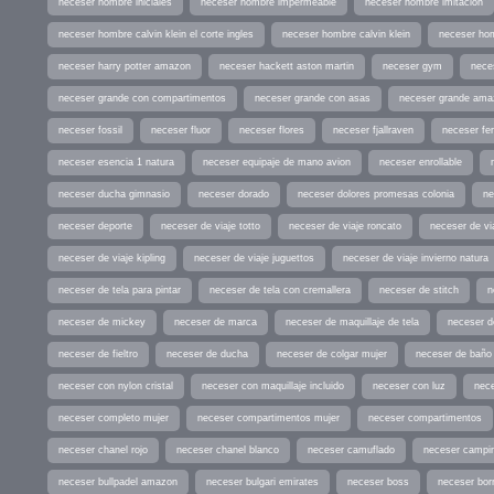
neceser hombre iniciales
neceser hombre impermeable
neceser hombre imitacion
neceser hombre calvin klein el corte ingles
neceser hombre calvin klein
neceser ho
neceser harry potter amazon
neceser hackett aston martin
neceser gym
nece
neceser grande con compartimentos
neceser grande con asas
neceser grande ama
neceser fossil
neceser fluor
neceser flores
neceser fjallraven
neceser fe
neceser esencia 1 natura
neceser equipaje de mano avion
neceser enrollable
neceser ducha gimnasio
neceser dorado
neceser dolores promesas colonia
ne
neceser deporte
neceser de viaje totto
neceser de viaje roncato
neceser de via
neceser de viaje kipling
neceser de viaje juguettos
neceser de viaje invierno natura
neceser de tela para pintar
neceser de tela con cremallera
neceser de stitch
n
neceser de mickey
neceser de marca
neceser de maquillaje de tela
neceser d
neceser de fieltro
neceser de ducha
neceser de colgar mujer
neceser de baño
neceser con nylon cristal
neceser con maquillaje incluido
neceser con luz
nece
neceser completo mujer
neceser compartimentos mujer
neceser compartimentos
neceser chanel rojo
neceser chanel blanco
neceser camuflado
neceser campi
neceser bullpadel amazon
neceser bulgari emirates
neceser boss
neceser bor