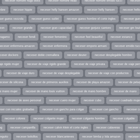
neceser hombre hugo boss
neceser hombre head
neceser hombre emidio tucci
neceser
mbre
neceser hippie
neceser helly hansen amazon
neceser helly hansen
neceser hell
ser guess vezzola
neceser guess outlet
neceser guess hombre el corte ingles
neceser gu
zon
neceser grande
neceser gran capacidad
neceser gorjuss santoro
neceser gm loui
rragamo
neceser fendi
neceser femenino
neceser feel beautiful
neceser estanco
neceser enfermera amazon
neceser enfermera
neceser emporio armani
neceser emidio tuc
ceser dockers
neceser doble cremallera
neceser deuter
neceser desplegable hombre
je rigido mujer
neceser de viaje rigido grande
neceser de viaje privata
neceser de viaje per
neceser de viaje duro
neceser de viaje desplegable
neceser de viaje con productos
ne
eceser de silicona
neceser de primeros auxilios
neceser de playa amazon
neceser de peluq
e mano mujer
neceser de mano louis vuitton
neceser de mano hombre
neceser de mano
neceser de aseo personal
neceser cuero mujer
neceser cubo
neceser cuadrado muje
ser con iniciales grabadas
neceser con gancho para colgar
neceser con gancho
neceser c
neceser colores
neceser colgante mujer
neceser colgante hombre
neceser colgable
ng
neceser campanilla
neceser calvin klein el corte ingles
neceser calaveras
neceser 
reguito
neceser bolsillos
neceser blancanieves
neceser bimba y lola amazon
neceser 