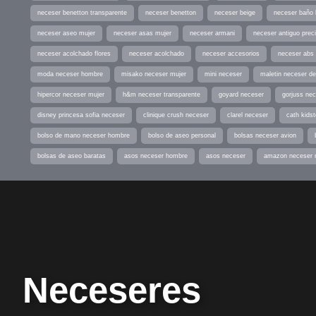
neceser benetton transparente
neceser benetton
neceser beige
neceser baño
neceser aseo mujer
neceser asas mujer
neceser armani
neceser antiguo prec
neceser acolchado flores
neceser acolchado
neceser accesorios
neceser abs
moda neceser hombre
misako neceser mujer
mini neceser
maletin neceser de
hipercor neceser mujer
h&m neceser transparente
goyard neceser
gorjuss ne
disney princesa sofia neceser
clinique crush neceser
clarel neceser
cath kids
bolso de mano neceser hombre
bolso de aseo personal
bolsas neceser avion
bolsas de aseo baratas
asos neceser hombre
asos neceser
amazon neceser 
Neceseres