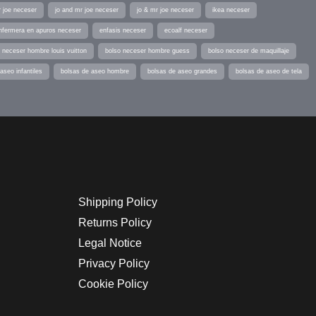
r joe neceser
jo and mr joe neceser
jo & mr joe neceser
ikea neceser
nfermera en apuros neceser
enfasis neceser
ecoalf neceser
 neceser hombre louis vuitton
bolso neceser hombre guess
bolso neceser de maquillaje
aseo infantiles
bolsas de aseo hombre
bolsas de aseo grandes
bolsas de aseo de tela
Shipping Policy
Returns Policy
Legal Notice
Privacy Policy
Cookie Policy