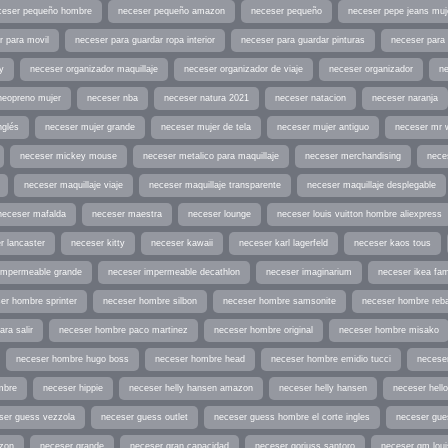
ceser pequeño hombre
neceser pequeño amazon
neceser pequeño
neceser pepe jeans muj
r para movil
neceser para guardar ropa interior
neceser para guardar pinturas
neceser para 
y
neceser organizador maquillaje
neceser organizador de viaje
neceser organizador
n
neopreno mujer
neceser nba
neceser natura 2021
neceser natacion
neceser naranja
nglés
neceser mujer grande
neceser mujer de tela
neceser mujer antiguo
neceser mr 
neceser mickey mouse
neceser metalico para maquillaje
neceser merchandising
nece
neceser maquillaje viaje
neceser maquillaje transparente
neceser maquillaje desplegable
neceser mafalda
neceser maestra
neceser lounge
neceser louis vuitton hombre aliexpress
r lancaster
neceser kitty
neceser kawaii
neceser karl lagerfeld
neceser kaos tous
impermeable grande
neceser impermeable decathlon
neceser imaginarium
neceser ikea fam
er hombre sprinter
neceser hombre silbon
neceser hombre samsonite
neceser hombre reb
ra salir
neceser hombre paco martinez
neceser hombre original
neceser hombre misako
neceser hombre hugo boss
neceser hombre head
neceser hombre emidio tucci
neceser
mbre
neceser hippie
neceser helly hansen amazon
neceser helly hansen
neceser hell
ser guess vezzola
neceser guess outlet
neceser guess hombre el corte ingles
neceser gu
zon
neceser grande
neceser gran capacidad
neceser gorjuss santoro
neceser gm loui