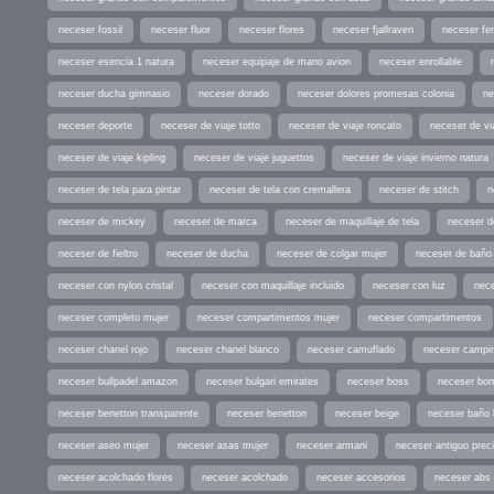
neceser fossil
neceser fluor
neceser flores
neceser fjallraven
neceser fe
neceser esencia 1 natura
neceser equipaje de mano avion
neceser enrollable
neceser ducha gimnasio
neceser dorado
neceser dolores promesas colonia
ne
neceser deporte
neceser de viaje totto
neceser de viaje roncato
neceser de via
neceser de viaje kipling
neceser de viaje juguettos
neceser de viaje invierno natura
neceser de tela para pintar
neceser de tela con cremallera
neceser de stitch
n
neceser de mickey
neceser de marca
neceser de maquillaje de tela
neceser d
neceser de fieltro
neceser de ducha
neceser de colgar mujer
neceser de baño
neceser con nylon cristal
neceser con maquillaje incluido
neceser con luz
nece
neceser completo mujer
neceser compartimentos mujer
neceser compartimentos
neceser chanel rojo
neceser chanel blanco
neceser camuflado
neceser campi
neceser bullpadel amazon
neceser bulgari emirates
neceser boss
neceser bor
neceser benetton transparente
neceser benetton
neceser beige
neceser baño
neceser aseo mujer
neceser asas mujer
neceser armani
neceser antiguo prec
neceser acolchado flores
neceser acolchado
neceser accesorios
neceser abs