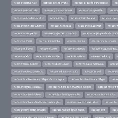
neceser percha viaje
neceser percha oysho
neceser pequeño transparente
ne
neceser para secador
neceser para ropa interior
neceser para pastillas
necese
neceser para adolescentes
neceser paja
neceser padel hombre
neceser ospre
neceser north face amarillo
neceser north face
neceser nike sprinter
neceser 
neceser mujer parfois
neceser mujer hecho a mano
neceser mujer grande el corte i
neceser modella
neceser mk hombre
neceser misako
neceser minnie mouse
neceser maternal
neceser marron
neceser margaritas
neceser maquillaje zara
neceser malia
neceser maletin mujer
neceser maletin
neceser make up
neceser loreal hombre
neceser liquidos avion
neceser legion extranjera
necese
neceser iniciales bordadas
neceser infantil con toalla
neceser infantil
neceser 
neceser hombre tommy hilfiger el corte ingles
neceser hombre tommy hilfiger
neces
neceser hombre piquadro
neceser hombre personalizado iniciales
neceser hombre pa
neceser hombre iniciales
neceser hombre impermeable
neceser hombre imitacion
neceser hombre calvin klein el corte ingles
neceser hombre calvin klein
neceser ho
neceser harry potter amazon
neceser hackett aston martin
neceser gym
nece
neceser grande con compartimentos
neceser grande con asas
neceser grande ama