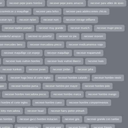
er
neceser pepe jeans hombre
neceser pepe jeans amazon
neceser para utiles de aseo
cosmeticos y maquillaje
neceser para bolso
neceser para adolescentes chicos
eceser nyx
neceser nylon
neceser nuni
neceser novage oriflame
neceser nadine portatil
neceser muy grande
neceser munich
neceser mujer precio
wonderful amazon
neceser mr puterful
neceser mr joe
neceser movom
ser mercedes benz
neceser mercadona precio
neceser medicamentos viaje
neceser maquillaje con espejo
neceser maquillaje
neceser mapamundi
neceser louis vuitton hombre
neceser louis vuitton blanco
neceser louis
neceser kanken
neceser joven
neceser jordan
neceser jafra
ily
neceser hugo boss el corte ingles
neceser hombre zalando
neceser hombre vestir
ajas
neceser hombre puma
neceser hombre por mayor
neceser hombre polo
neceser hombre mercadona precio
neceser hombre marca
neceser hombre mango
 hombre el corte ingles
neceser hombre cuero
neceser hombre compartimentos
o kitty mercadona
neceser head
neceser harry potter primark
ess hombre
neceser gucci hombre imitacion
neceser gris
neceser grande con ruedas
s vuitton
neceser givenchy
neceser gant
neceser frozen
neceser friends