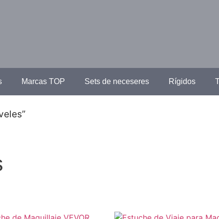
s
Marcas TOP
Sets de neceseres
Rígidos
T
veles”
s