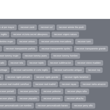
s al por mayor
neceser zenit
neceser xxl
neceser winnie the pooh
 inglés
neceser victoria secret aliexpress
neceser viajero natura
lentino mujer
neceser unisex
neceser unicornio mercadona
neceser tumi
neceser transparente parfois
neceser transparente oysho
neceser transparente grande
eser tommy mujer
neceser tommy jeans
neceser tommy hombre
zado
neceser tela
neceser tejido
neceser sublimacion
neceser steve madden
vintage
neceser samsonite el corte inglés
neceser samsonite antiguo
neceser rxp
x
neceser rigido primark
neceser rigido grande
neceser rigido benetton
neceser real madrid carrefour
neceser real madrid
neceser rayas
neceser rarita amazon
ceser portatil
neceser porsche
neceser poliester
neceser playa rafia
neceser plano
neceser piquadro
neceser pinturas
neceser pikachu
eser personalizado con nombre
neceser personalizado barato
neceser perry ellis