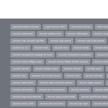
zara personalizar neceser
vogue neceser 2022
sara revert neceser
safta nece
neceser watermelon
neceser walking mum
neceser volkswagen
neceser vint
neceser viaje salvador bachiller
neceser viaje parfois
neceser viaje mujer grande
neceser tuc tuc
neceser trixie
neceser trevi
neceser trendy
neceser trav
neceser transparente equipaje de mano
neceser transparente aeropuerto
neceser tr
neceser tommy hilfiger mujer
neceser tommy hilfiger hombre amazon
neceser tomm
neceser sprinter
neceser snoopy oysho
neceser shiseido
neceser seytu
neceser roxy
neceser rosa victoria secret
neceser rosa
neceser roll road
neceser rigido barato
neceser rigido american tourister
neceser rigido amazon
neceser rafia barato
neceser pvc transparente
neceser purpurina
neceser publi
neceser playa personalizado
neceser playa impermeable
neceser plastificado playa
neceser pierre cardin
neceser piel zara home
neceser piel mujer
neceser piel 