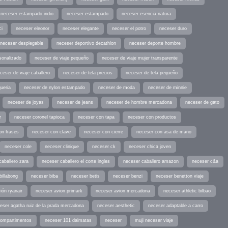
neceser estampado indio
neceser estampado
neceser esencia natura
ci
neceser eleonor
neceser elegante
neceser el potro
neceser duro
neceser desplegable
neceser deportivo decathlon
neceser deporte hombre
sonalizado
neceser de viaje pequeño
neceser de viaje mujer transparente
ceser de viaje caballero
neceser de tela precios
neceser de tela pequeño
ueria
neceser de nylon estampado
neceser de moda
neceser de minnie
neceser de joyas
neceser de jeans
neceser de hombre mercadona
neceser de gato
r
neceser coronel tapioca
neceser con tapa
neceser con productos
on frases
neceser con clave
neceser con cierre
neceser con asa de mano
neceser cole
neceser clinique
neceser ck
neceser chica joven
caballero zara
neceser caballero el corte ingles
neceser caballero amazon
neceser c&a
billabong
neceser biba
neceser betis
neceser benzi
neceser benetton viaje
ión ryanair
neceser avion primark
neceser avion mercadona
neceser athletic bilbao
eser agatha ruiz de la prada mercadona
neceser aesthetic
neceser adaptable a carro
compartimentos
neceser 101 dalmatas
neceser
muji neceser viaje