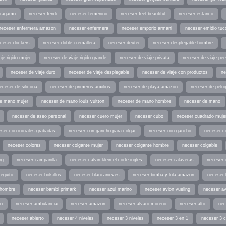
rragamo
neceser fendi
neceser femenino
neceser feel beautiful
neceser estanco
neceser enfermera amazon
neceser enfermera
neceser emporio armani
neceser emidio tuc
ceser dockers
neceser doble cremallera
neceser deuter
neceser desplegable hombre
je rigido mujer
neceser de viaje rigido grande
neceser de viaje privata
neceser de viaje per
neceser de viaje duro
neceser de viaje desplegable
neceser de viaje con productos
ne
eceser de silicona
neceser de primeros auxilios
neceser de playa amazon
neceser de peluq
e mano mujer
neceser de mano louis vuitton
neceser de mano hombre
neceser de mano
neceser de aseo personal
neceser cuero mujer
neceser cubo
neceser cuadrado muje
ser con iniciales grabadas
neceser con gancho para colgar
neceser con gancho
neceser c
neceser colores
neceser colgante mujer
neceser colgante hombre
neceser colgable
ng
neceser campanilla
neceser calvin klein el corte ingles
neceser calaveras
neceser 
reguito
neceser bolsillos
neceser blancanieves
neceser bimba y lola amazon
neceser 
 hombre
neceser bambi primark
neceser azul marino
neceser avion vueling
neceser av
io
neceser ambulancia
neceser amazon
neceser alvaro moreno
neceser alto
nec
neceser abierto
neceser 4 niveles
neceser 3 niveles
neceser 3 en 1
neceser 3 