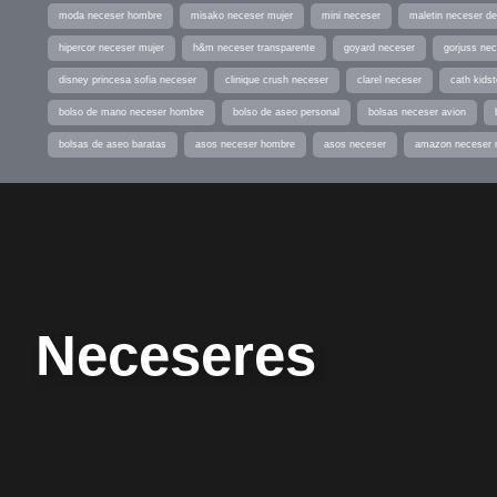
moda neceser hombre
misako neceser mujer
mini neceser
maletin neceser de
hipercor neceser mujer
h&m neceser transparente
goyard neceser
gorjuss ne
disney princesa sofia neceser
clinique crush neceser
clarel neceser
cath kids
bolso de mano neceser hombre
bolso de aseo personal
bolsas neceser avion
bolsas de aseo baratas
asos neceser hombre
asos neceser
amazon neceser 
Neceseres