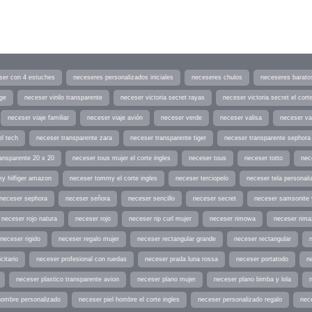
ser con 4 estuches
neceseres personalizados iniciales
neceseres chulos
neceseres barato
age
neceser vinilo transparente
neceser victoria secret rayas
neceser victoria secret el corte
neceser viaje familiar
neceser viaje avión
neceser verde
neceser valisa
neceser va
el tech
neceser transparente zara
neceser transparente tiger
neceser transparente sephora
ansparente 20 x 20
neceser tous mujer el corte ingles
neceser tous
neceser totto
nec
y hilfiger amazon
neceser tommy el corte ingles
neceser terciopelo
neceser tela personali
neceser sephora
neceser señora
neceser sencillo
neceser secret
neceser samsonite 
neceser rojo natura
neceser rojo
neceser rip curl mujer
neceser rimowa
neceser rima
neceser rigido
neceser regalo mujer
neceser rectangular grande
neceser rectangular
citario
neceser profesional con ruedas
neceser prada luna rossa
neceser portatodo
ne
neceser plastico transparente avion
neceser plano mujer
neceser plano bimba y lola
hombre personalizado
neceser piel hombre el corte ingles
neceser personalizado regalo
nec