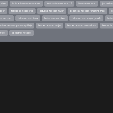
 viaje
louis vuitton neceser mujer
louis vuitton neceser 26
limonae neceser
joe and m
ceser
fabrica de neceseres
estuche neceser mujer
essencial neceser femenino mex
e
ton neceser
bolso neceser tous
bolso neceser playa
bolso neceser mujer grande
bolso
bolsas de aseo para maquillaje
bolsas de aseo mujer
bolsas de aseo mercadona
bolsas de 
mujer
ag leather neceser