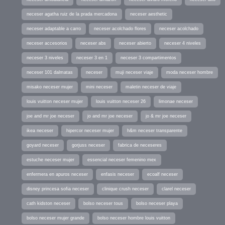
neceser agatha ruiz de la prada mercadona
neceser aesthetic
neceser adaptable a carro
neceser acolchado flores
neceser acolchado
neceser accesorios
neceser abs
neceser abierto
neceser 4 niveles
neceser 3 niveles
neceser 3 en 1
neceser 3 compartimentos
neceser 101 dalmatas
neceser
muji neceser viaje
moda neceser hombre
misako neceser mujer
mini neceser
maletin neceser de viaje
louis vuitton neceser mujer
louis vuitton neceser 26
limonae neceser
joe and mr joe neceser
jo and mr joe neceser
jo & mr joe neceser
ikea neceser
hipercor neceser mujer
h&m neceser transparente
goyard neceser
gorjuss neceser
fabrica de neceseres
estuche neceser mujer
essencial neceser femenino mex
enfermera en apuros neceser
enfasis neceser
ecoalf neceser
disney princesa sofia neceser
clinique crush neceser
clarel neceser
cath kidston neceser
bolso neceser tous
bolso neceser playa
bolso neceser mujer grande
bolso neceser hombre louis vuitton