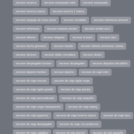
neceser estanco
neceser estampado indio
neceser estampado
neceser esencia natura
neceser esencia 1 natura
neceser equipaje de mano avion
neceser enrollable
neceser enfermera amazon
neceser enfermera
neceser emporio armani
neceser emidio tucci
neceser eleonor
neceser elegante
neceser el potro
neceser duro
neceser ducha gimnasio
neceser dorado
neceser dolores promesas colonia
neceser dockers
neceser doble cremallera
neceser deuter
neceser desplegable hombre
neceser desplegable
neceser deportivo decathlon
neceser deporte hombre
neceser deporte
neceser de viaje totto
neceser de viaje roncato
neceser de viaje rigido mujer
neceser de viaje rigido grande
neceser de viaje privata
neceser de viaje personalizado
neceser de viaje pequeño
neceser de viaje mujer transparente
neceser de viaje kipling
neceser de viaje juguettos
neceser de viaje invierno natura
neceser de viaje duro
neceser de viaje desplegable
neceser de viaje con productos
neceser de viaje caballero
neceser de tela precios
neceser de tela pequeño