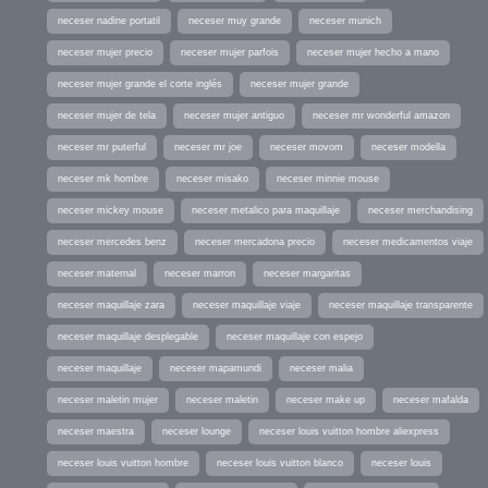
neceser nadine portatil
neceser muy grande
neceser munich
neceser mujer precio
neceser mujer parfois
neceser mujer hecho a mano
neceser mujer grande el corte inglés
neceser mujer grande
neceser mujer de tela
neceser mujer antiguo
neceser mr wonderful amazon
neceser mr puterful
neceser mr joe
neceser movom
neceser modella
neceser mk hombre
neceser misako
neceser minnie mouse
neceser mickey mouse
neceser metalico para maquillaje
neceser merchandising
neceser mercedes benz
neceser mercadona precio
neceser medicamentos viaje
neceser maternal
neceser marron
neceser margaritas
neceser maquillaje zara
neceser maquillaje viaje
neceser maquillaje transparente
neceser maquillaje desplegable
neceser maquillaje con espejo
neceser maquillaje
neceser mapamundi
neceser malia
neceser maletin mujer
neceser maletin
neceser make up
neceser mafalda
neceser maestra
neceser lounge
neceser louis vuitton hombre aliexpress
neceser louis vuitton hombre
neceser louis vuitton blanco
neceser louis