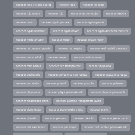
neceser rosa victoria secret
neceser rosa
neceser roll road
neceser rojo natura
neceser rojo
neceser rip curl mujer
neceser rimowa
neceser rimax
neceser rigido primark
neceser rigido grande
neceser rigido benetton
neceser rigido barato
neceser rigido american tourister
neceser rigido amazon
neceser rigido
neceser regalo mujer
neceser rectangular grande
neceser rectangular
neceser real madrid carrefour
neceser real madrid
neceser rayas
neceser rarita amazon
neceser rafia barato
neceser pvc transparente
neceser purpurina
neceser publicitario
neceser profesional con ruedas
neceser prada luna rossa
neceser portatodo
neceser portatil
neceser porsche
neceser poliester
neceser playa rafia
neceser playa personalizado
neceser playa impermeable
neceser plastificado playa
neceser plastico transparente avion
neceser plano mujer
neceser plano bimba y lola
neceser plano
neceser piquadro
neceser pinturas
neceser pikachu
neceser pierre cardin
neceser piel zara home
neceser piel mujer
neceser piel hombre personalizado