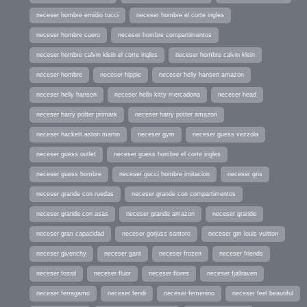
neceser hombre emidio tucci
neceser hombre el corte ingles
neceser hombre cuero
neceser hombre compartimentos
neceser hombre calvin klein el corte ingles
neceser hombre calvin klein
neceser hombre
neceser hippie
neceser helly hansen amazon
neceser helly hansen
neceser hello kitty mercadona
neceser head
neceser harry potter primark
neceser harry potter amazon
neceser hackett aston martin
neceser gym
neceser guess vezzola
neceser guess outlet
neceser guess hombre el corte ingles
neceser guess hombre
neceser gucci hombre imitacion
neceser gris
neceser grande con ruedas
neceser grande con compartimentos
neceser grande con asas
neceser grande amazon
neceser grande
neceser gran capacidad
neceser gorjuss santoro
neceser gm louis vuitton
neceser givenchy
neceser gant
neceser frozen
neceser friends
neceser fossil
neceser fluor
neceser flores
neceser fjallraven
neceser ferragamo
neceser fendi
neceser femenino
neceser feel beautiful