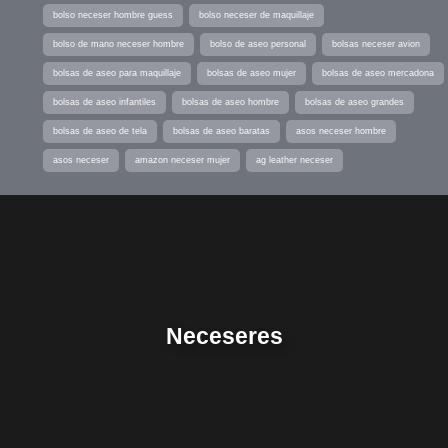
bolso neceser hombre guess
bolso neceser de maquillaje
bolso de mano neceser hombre
bolso de aseo personal
bolsas neceser avion
bolsas de aseo para maquillaje
bolsas de aseo mujer
bolsas de aseo mercadona
bolsas de aseo infantiles
bolsas de aseo hombre
bolsas de aseo grandes
bolsas de aseo de tela
bolsas de aseo baratas
asos neceser hombre
asos neceser
amazon neceser mujer
ag leather neceser
Neceseres