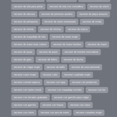
neceser de tela para pintar
neceser de tela con cremallera
neceser de stitch
neceser de silicona
neceser de primeros auxilios
neceser de playa amazon
neceser de peluqueria
neceser de nylon estampado
neceser de moda
neceser de minnie
neceser de mickey
neceser de marca
neceser de maquillaje de tela
neceser de mano mujer
neceser de mano louis vuitton
neceser de mano hombre
neceser de mano
neceser de joyas
neceser de jeans
neceser de hombre mercadona
neceser de gato
neceser de fieltro
neceser de ducha
neceser de colgar mujer
neceser de baño
neceser de aseo personal
neceser cuero mujer
neceser cubo
neceser cuadrado mujer
neceser coronel tapioca
neceser con tapa
neceser con productos
neceser con nylon cristal
neceser con maquillaje incluido
neceser con luz
neceser con iniciales grabadas
neceser con gancho para colgar
neceser con gancho
neceser con frases
neceser con clave
neceser con cierre
neceser con asa de mano
neceser completo mujer