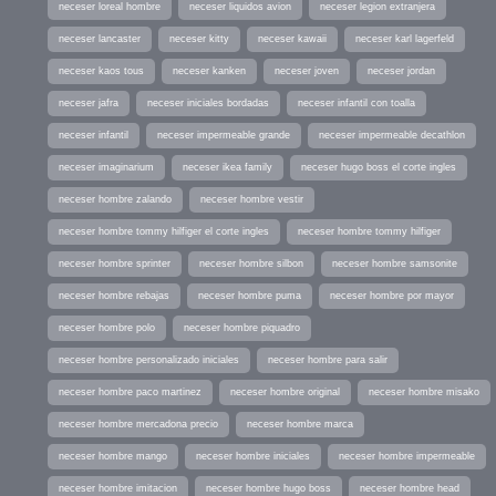
neceser loreal hombre
neceser liquidos avion
neceser legion extranjera
neceser lancaster
neceser kitty
neceser kawaii
neceser karl lagerfeld
neceser kaos tous
neceser kanken
neceser joven
neceser jordan
neceser jafra
neceser iniciales bordadas
neceser infantil con toalla
neceser infantil
neceser impermeable grande
neceser impermeable decathlon
neceser imaginarium
neceser ikea family
neceser hugo boss el corte ingles
neceser hombre zalando
neceser hombre vestir
neceser hombre tommy hilfiger el corte ingles
neceser hombre tommy hilfiger
neceser hombre sprinter
neceser hombre silbon
neceser hombre samsonite
neceser hombre rebajas
neceser hombre puma
neceser hombre por mayor
neceser hombre polo
neceser hombre piquadro
neceser hombre personalizado iniciales
neceser hombre para salir
neceser hombre paco martinez
neceser hombre original
neceser hombre misako
neceser hombre mercadona precio
neceser hombre marca
neceser hombre mango
neceser hombre iniciales
neceser hombre impermeable
neceser hombre imitacion
neceser hombre hugo boss
neceser hombre head