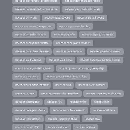
neceser piel hombre el corte ingles
neceser personalizado regalo
neceser personalizado con nombre
neceser personalizado barato
neceser perry ellis
neceser percha viaje
neceser percha oysho
neceser pequeño transparente
neceser pequeño hombre
neceser pequeño amazon
neceser pequeño
neceser pepe jeans mujer
neceser pepe jeans hombre
neceser pepe jeans amazon
neceser para utiles de aseo
neceser para secador
neceser para ropa interior
neceser para pastillas
neceser para movil
neceser para guardar ropa interior
neceser para guardar pinturas
neceser para cosmeticos y maquillaje
neceser para bolso
neceser para adolescentes chicos
neceser para adolescentes
neceser paja
neceser padel hombre
neceser osprey
neceser organizador maquillaje
neceser organizador de viaje
neceser organizador
neceser nyx
neceser nylon
neceser nuni
neceser novage oriflame
neceser north face amarillo
neceser north face
neceser nike sprinter
neceser neopreno mujer
neceser nba
neceser natura 2021
neceser natacion
neceser naranja