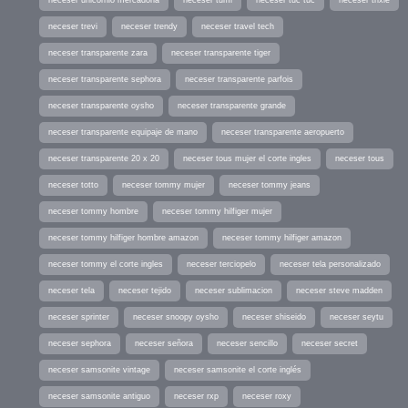
neceser unicornio mercadona
neceser tumi
neceser tuc tuc
neceser trixie
neceser trevi
neceser trendy
neceser travel tech
neceser transparente zara
neceser transparente tiger
neceser transparente sephora
neceser transparente parfois
neceser transparente oysho
neceser transparente grande
neceser transparente equipaje de mano
neceser transparente aeropuerto
neceser transparente 20 x 20
neceser tous mujer el corte ingles
neceser tous
neceser totto
neceser tommy mujer
neceser tommy jeans
neceser tommy hombre
neceser tommy hilfiger mujer
neceser tommy hilfiger hombre amazon
neceser tommy hilfiger amazon
neceser tommy el corte ingles
neceser terciopelo
neceser tela personalizado
neceser tela
neceser tejido
neceser sublimacion
neceser steve madden
neceser sprinter
neceser snoopy oysho
neceser shiseido
neceser seytu
neceser sephora
neceser señora
neceser sencillo
neceser secret
neceser samsonite vintage
neceser samsonite el corte inglés
neceser samsonite antiguo
neceser rxp
neceser roxy