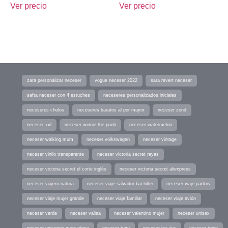
Ver precio
Ver precio
zara personalizar neceser
vogue neceser 2022
sara revert neceser
safta neceser con 4 estuches
neceseres personalizados iniciales
neceseres chulos
neceseres baratos al por mayor
neceser zenit
neceser xxl
neceser winnie the pooh
neceser watermelon
neceser walking mum
neceser volkswagen
neceser vintage
neceser vinilo transparente
neceser victoria secret rayas
neceser victoria secret el corte inglés
neceser victoria secret aliexpress
neceser viajero natura
neceser viaje salvador bachiller
neceser viaje parfois
neceser viaje mujer grande
neceser viaje familiar
neceser viaje avión
neceser verde
neceser valisa
neceser valentino mujer
neceser unisex