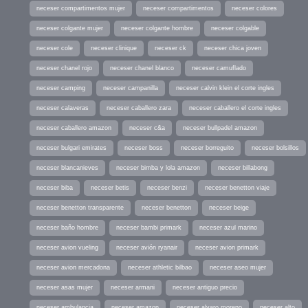
neceser compartimentos mujer
neceser compartimentos
neceser colores
neceser colgante mujer
neceser colgante hombre
neceser colgable
neceser cole
neceser clinique
neceser ck
neceser chica joven
neceser chanel rojo
neceser chanel blanco
neceser camuflado
neceser camping
neceser campanilla
neceser calvin klein el corte ingles
neceser calaveras
neceser caballero zara
neceser caballero el corte ingles
neceser caballero amazon
neceser c&a
neceser bullpadel amazon
neceser bulgari emirates
neceser boss
neceser borreguito
neceser bolsillos
neceser blancanieves
neceser bimba y lola amazon
neceser billabong
neceser biba
neceser betis
neceser benzi
neceser benetton viaje
neceser benetton transparente
neceser benetton
neceser beige
neceser baño hombre
neceser bambi primark
neceser azul marino
neceser avion vueling
neceser avión ryanair
neceser avion primark
neceser avion mercadona
neceser athletic bilbao
neceser aseo mujer
neceser asas mujer
neceser armani
neceser antiguo precio
neceser ambulancia
neceser amazon
neceser alvaro moreno
neceser alto