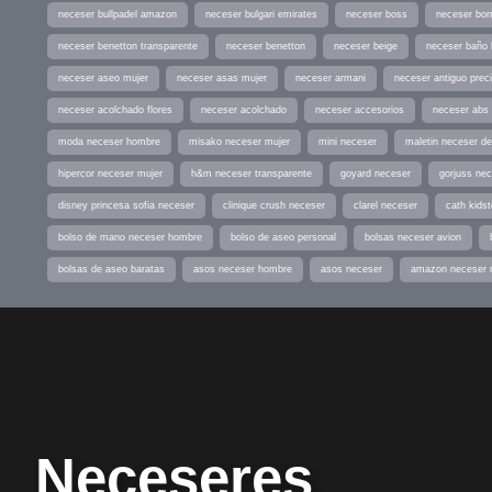
neceser bullpadel amazon
neceser bulgari emirates
neceser boss
neceser bor
neceser benetton transparente
neceser benetton
neceser beige
neceser baño
neceser aseo mujer
neceser asas mujer
neceser armani
neceser antiguo prec
neceser acolchado flores
neceser acolchado
neceser accesorios
neceser abs
moda neceser hombre
misako neceser mujer
mini neceser
maletin neceser de
hipercor neceser mujer
h&m neceser transparente
goyard neceser
gorjuss ne
disney princesa sofia neceser
clinique crush neceser
clarel neceser
cath kids
bolso de mano neceser hombre
bolso de aseo personal
bolsas neceser avion
bolsas de aseo baratas
asos neceser hombre
asos neceser
amazon neceser 
Neceseres