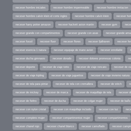
neceser hombre iniciales
neceser hombre impermeable
neceser hombre imitacion
neceser hombre calvin klein el corte ingles
neceser hombre calvin klein
neceser ho
neceser harry potter amazon
neceser hackett aston martin
neceser gym
nece
neceser grande con compartimentos
neceser grande con asas
neceser grande ama
neceser fossil
neceser fluor
neceser flores
neceser fjallraven
neceser fe
neceser esencia 1 natura
neceser equipaje de mano avion
neceser enrollable
neceser ducha gimnasio
neceser dorado
neceser dolores promesas colonia
ne
neceser deporte
neceser de viaje totto
neceser de viaje roncato
neceser de via
neceser de viaje kipling
neceser de viaje juguettos
neceser de viaje invierno natura
neceser de tela para pintar
neceser de tela con cremallera
neceser de stitch
n
neceser de mickey
neceser de marca
neceser de maquillaje de tela
neceser d
neceser de fieltro
neceser de ducha
neceser de colgar mujer
neceser de baño
neceser con nylon cristal
neceser con maquillaje incluido
neceser con luz
nece
neceser completo mujer
neceser compartimentos mujer
neceser compartimentos
neceser chanel rojo
neceser chanel blanco
neceser camuflado
neceser campi