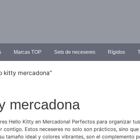
s
Marcas TOP
Sets de neceseres
Rígidos
T
o kitty mercadona”
tty mercadona
es Hello Kitty en Mercadona! Perfectos para organizar tus
r contigo. Estos neceseres no solo son prácticos, sino que
su tamaño ideal y colores vibrantes, son el complemento per