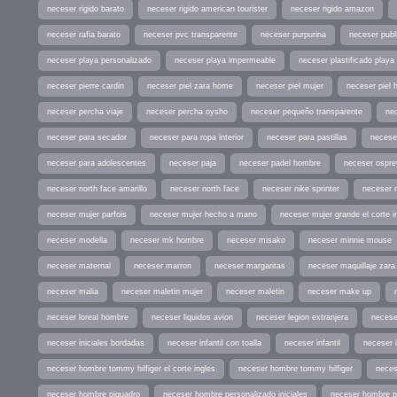
neceser rigido barato
neceser rigido american tourister
neceser rigido amazon
neceser rafia barato
neceser pvc transparente
neceser purpurina
neceser publi
neceser playa personalizado
neceser playa impermeable
neceser plastificado playa
neceser pierre cardin
neceser piel zara home
neceser piel mujer
neceser piel 
neceser percha viaje
neceser percha oysho
neceser pequeño transparente
ne
neceser para secador
neceser para ropa interior
neceser para pastillas
necese
neceser para adolescentes
neceser paja
neceser padel hombre
neceser ospre
neceser north face amarillo
neceser north face
neceser nike sprinter
neceser 
neceser mujer parfois
neceser mujer hecho a mano
neceser mujer grande el corte i
neceser modella
neceser mk hombre
neceser misako
neceser minnie mouse
neceser maternal
neceser marron
neceser margaritas
neceser maquillaje zara
neceser malia
neceser maletin mujer
neceser maletin
neceser make up
neceser loreal hombre
neceser liquidos avion
neceser legion extranjera
necese
neceser iniciales bordadas
neceser infantil con toalla
neceser infantil
neceser 
neceser hombre tommy hilfiger el corte ingles
neceser hombre tommy hilfiger
neces
neceser hombre piquadro
neceser hombre personalizado iniciales
neceser hombre pa