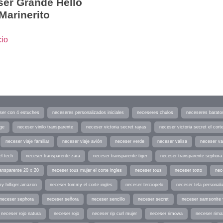
er Grande Hello
 Marinerito
cio
ser con 4 estuches
neceseres personalizados iniciales
neceseres chulos
neceseres barato
age
neceser vinilo transparente
neceser victoria secret rayas
neceser victoria secret el corte
neceser viaje familiar
neceser viaje avión
neceser verde
neceser valisa
neceser va
el tech
neceser transparente zara
neceser transparente tiger
neceser transparente sephora
ansparente 20 x 20
neceser tous mujer el corte ingles
neceser tous
neceser totto
nec
y hilfiger amazon
neceser tommy el corte ingles
neceser terciopelo
neceser tela personali
neceser sephora
neceser señora
neceser sencillo
neceser secret
neceser samsonite 
neceser rojo natura
neceser rojo
neceser rip curl mujer
neceser rimowa
neceser rima