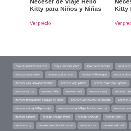
Neceser de Viaje Hello
Neces
Kitty para Niños y Niñas
Kitty
Ver precio
Ver pre
zara personalizar neceser
vogue neceser 2022
sara revert neceser
safta nece
neceser watermelon
neceser walking mum
neceser volkswagen
neceser vint
neceser viaje salvador bachiller
neceser viaje parfois
neceser viaje mujer grande
neceser tuc tuc
neceser trixie
neceser trevi
neceser trendy
neceser trav
neceser transparente equipaje de mano
neceser transparente aeropuerto
neceser tr
neceser tommy hilfiger mujer
neceser tommy hilfiger hombre amazon
neceser tomm
neceser sprinter
neceser snoopy oysho
neceser shiseido
neceser seytu
neceser roxy
neceser rosa victoria secret
neceser rosa
neceser roll road