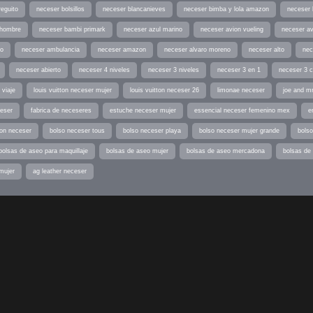
reguito
neceser bolsillos
neceser blancanieves
neceser bimba y lola amazon
neceser 
 hombre
neceser bambi primark
neceser azul marino
neceser avion vueling
neceser av
io
neceser ambulancia
neceser amazon
neceser alvaro moreno
neceser alto
nec
neceser abierto
neceser 4 niveles
neceser 3 niveles
neceser 3 en 1
neceser 3 
 viaje
louis vuitton neceser mujer
louis vuitton neceser 26
limonae neceser
joe and m
ceser
fabrica de neceseres
estuche neceser mujer
essencial neceser femenino mex
e
ton neceser
bolso neceser tous
bolso neceser playa
bolso neceser mujer grande
bolso
bolsas de aseo para maquillaje
bolsas de aseo mujer
bolsas de aseo mercadona
bolsas de 
mujer
ag leather neceser