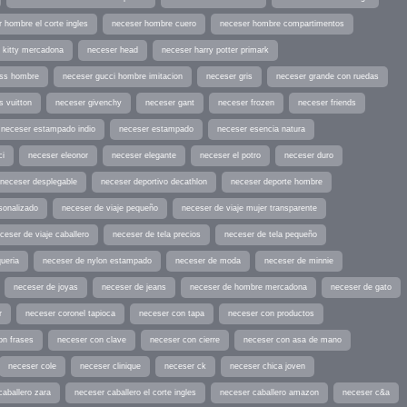
 hombre el corte ingles
neceser hombre cuero
neceser hombre compartimentos
o kitty mercadona
neceser head
neceser harry potter primark
ess hombre
neceser gucci hombre imitacion
neceser gris
neceser grande con ruedas
s vuitton
neceser givenchy
neceser gant
neceser frozen
neceser friends
neceser estampado indio
neceser estampado
neceser esencia natura
ci
neceser eleonor
neceser elegante
neceser el potro
neceser duro
neceser desplegable
neceser deportivo decathlon
neceser deporte hombre
sonalizado
neceser de viaje pequeño
neceser de viaje mujer transparente
ceser de viaje caballero
neceser de tela precios
neceser de tela pequeño
ueria
neceser de nylon estampado
neceser de moda
neceser de minnie
neceser de joyas
neceser de jeans
neceser de hombre mercadona
neceser de gato
r
neceser coronel tapioca
neceser con tapa
neceser con productos
on frases
neceser con clave
neceser con cierre
neceser con asa de mano
neceser cole
neceser clinique
neceser ck
neceser chica joven
caballero zara
neceser caballero el corte ingles
neceser caballero amazon
neceser c&a