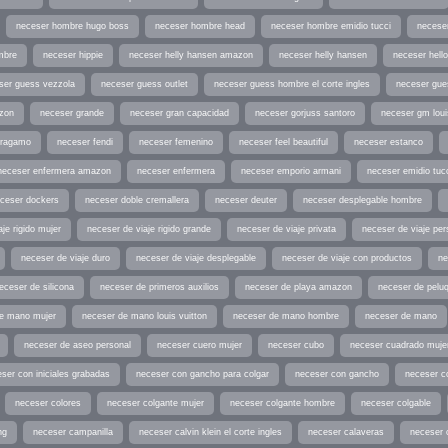
neceser hombre hugo boss
neceser hombre head
neceser hombre emidio tucci
neceser
mbre
neceser hippie
neceser helly hansen amazon
neceser helly hansen
neceser hell
ser guess vezzola
neceser guess outlet
neceser guess hombre el corte ingles
neceser gu
zon
neceser grande
neceser gran capacidad
neceser gorjuss santoro
neceser gm loui
rragamo
neceser fendi
neceser femenino
neceser feel beautiful
neceser estanco
neceser enfermera amazon
neceser enfermera
neceser emporio armani
neceser emidio tuc
ceser dockers
neceser doble cremallera
neceser deuter
neceser desplegable hombre
je rigido mujer
neceser de viaje rigido grande
neceser de viaje privata
neceser de viaje per
neceser de viaje duro
neceser de viaje desplegable
neceser de viaje con productos
ne
eceser de silicona
neceser de primeros auxilios
neceser de playa amazon
neceser de peluq
e mano mujer
neceser de mano louis vuitton
neceser de mano hombre
neceser de mano
neceser de aseo personal
neceser cuero mujer
neceser cubo
neceser cuadrado muje
ser con iniciales grabadas
neceser con gancho para colgar
neceser con gancho
neceser c
neceser colores
neceser colgante mujer
neceser colgante hombre
neceser colgable
ng
neceser campanilla
neceser calvin klein el corte ingles
neceser calaveras
neceser 