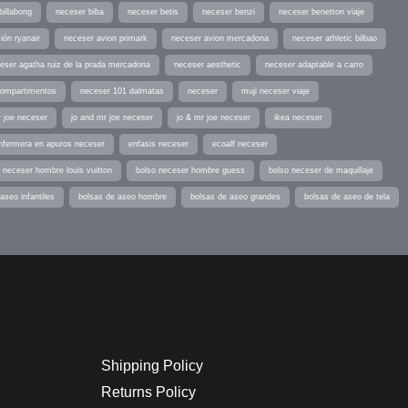
billabong
neceser biba
neceser betis
neceser benzi
neceser benetton viaje
ión ryanair
neceser avion primark
neceser avion mercadona
neceser athletic bilbao
eser agatha ruiz de la prada mercadona
neceser aesthetic
neceser adaptable a carro
compartimentos
neceser 101 dalmatas
neceser
muji neceser viaje
r joe neceser
jo and mr joe neceser
jo & mr joe neceser
ikea neceser
nfermera en apuros neceser
enfasis neceser
ecoalf neceser
 neceser hombre louis vuitton
bolso neceser hombre guess
bolso neceser de maquillaje
aseo infantiles
bolsas de aseo hombre
bolsas de aseo grandes
bolsas de aseo de tela
Shipping Policy
Returns Policy