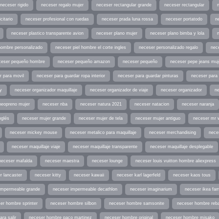
neceser rigido
neceser regalo mujer
neceser rectangular grande
neceser rectangular
citario
neceser profesional con ruedas
neceser prada luna rossa
neceser portatodo
ne
neceser plastico transparente avion
neceser plano mujer
neceser plano bimba y lola
hombre personalizado
neceser piel hombre el corte ingles
neceser personalizado regalo
nec
ceser pequeño hombre
neceser pequeño amazon
neceser pequeño
neceser pepe jeans muj
r para movil
neceser para guardar ropa interior
neceser para guardar pinturas
neceser para 
y
neceser organizador maquillaje
neceser organizador de viaje
neceser organizador
n
neopreno mujer
neceser nba
neceser natura 2021
neceser natacion
neceser naranja
nglés
neceser mujer grande
neceser mujer de tela
neceser mujer antiguo
neceser mr 
neceser mickey mouse
neceser metalico para maquillaje
neceser merchandising
nece
neceser maquillaje viaje
neceser maquillaje transparente
neceser maquillaje desplegable
neceser mafalda
neceser maestra
neceser lounge
neceser louis vuitton hombre aliexpress
r lancaster
neceser kitty
neceser kawaii
neceser karl lagerfeld
neceser kaos tous
impermeable grande
neceser impermeable decathlon
neceser imaginarium
neceser ikea fam
er hombre sprinter
neceser hombre silbon
neceser hombre samsonite
neceser hombre reb
ra salir
neceser hombre paco martinez
neceser hombre original
neceser hombre misako