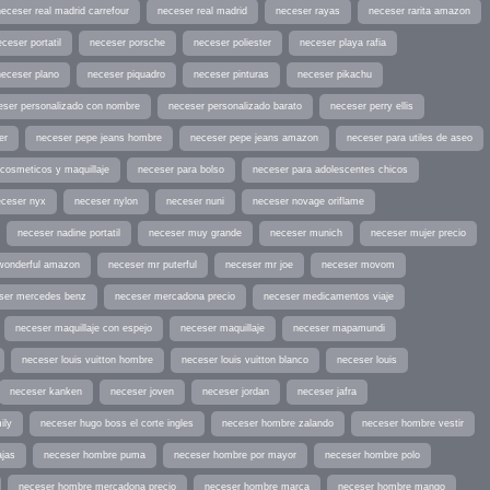
neceser real madrid carrefour
neceser real madrid
neceser rayas
neceser rarita amazon
ceser portatil
neceser porsche
neceser poliester
neceser playa rafia
neceser plano
neceser piquadro
neceser pinturas
neceser pikachu
eser personalizado con nombre
neceser personalizado barato
neceser perry ellis
er
neceser pepe jeans hombre
neceser pepe jeans amazon
neceser para utiles de aseo
cosmeticos y maquillaje
neceser para bolso
neceser para adolescentes chicos
eceser nyx
neceser nylon
neceser nuni
neceser novage oriflame
neceser nadine portatil
neceser muy grande
neceser munich
neceser mujer precio
wonderful amazon
neceser mr puterful
neceser mr joe
neceser movom
ser mercedes benz
neceser mercadona precio
neceser medicamentos viaje
neceser maquillaje con espejo
neceser maquillaje
neceser mapamundi
neceser louis vuitton hombre
neceser louis vuitton blanco
neceser louis
neceser kanken
neceser joven
neceser jordan
neceser jafra
ily
neceser hugo boss el corte ingles
neceser hombre zalando
neceser hombre vestir
ajas
neceser hombre puma
neceser hombre por mayor
neceser hombre polo
neceser hombre mercadona precio
neceser hombre marca
neceser hombre mango