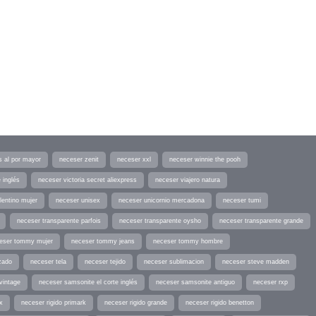
s al por mayor
neceser zenit
neceser xxl
neceser winnie the pooh
 inglés
neceser victoria secret aliexpress
neceser viajero natura
lentino mujer
neceser unisex
neceser unicornio mercadona
neceser tumi
neceser transparente parfois
neceser transparente oysho
neceser transparente grande
eser tommy mujer
neceser tommy jeans
neceser tommy hombre
zado
neceser tela
neceser tejido
neceser sublimacion
neceser steve madden
vintage
neceser samsonite el corte inglés
neceser samsonite antiguo
neceser rxp
x
neceser rigido primark
neceser rigido grande
neceser rigido benetton