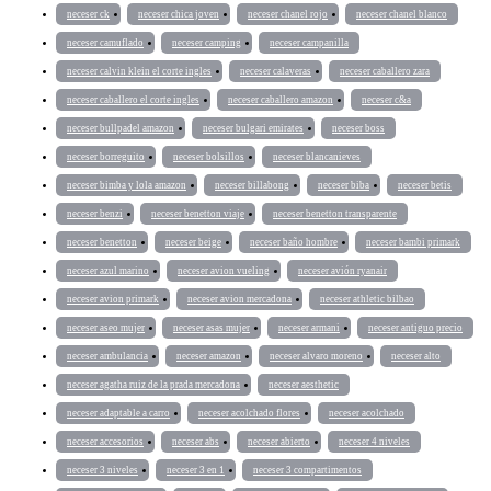
neceser ck
neceser chica joven
neceser chanel rojo
neceser chanel blanco
neceser camuflado
neceser camping
neceser campanilla
neceser calvin klein el corte ingles
neceser calaveras
neceser caballero zara
neceser caballero el corte ingles
neceser caballero amazon
neceser c&a
neceser bullpadel amazon
neceser bulgari emirates
neceser boss
neceser borreguito
neceser bolsillos
neceser blancanieves
neceser bimba y lola amazon
neceser billabong
neceser biba
neceser betis
neceser benzi
neceser benetton viaje
neceser benetton transparente
neceser benetton
neceser beige
neceser baño hombre
neceser bambi primark
neceser azul marino
neceser avion vueling
neceser avión ryanair
neceser avion primark
neceser avion mercadona
neceser athletic bilbao
neceser aseo mujer
neceser asas mujer
neceser armani
neceser antiguo precio
neceser ambulancia
neceser amazon
neceser alvaro moreno
neceser alto
neceser agatha ruiz de la prada mercadona
neceser aesthetic
neceser adaptable a carro
neceser acolchado flores
neceser acolchado
neceser accesorios
neceser abs
neceser abierto
neceser 4 niveles
neceser 3 niveles
neceser 3 en 1
neceser 3 compartimentos