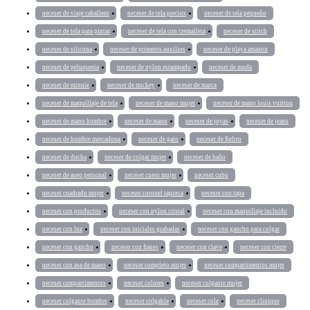
neceser de viaje caballero
neceser de tela precios
neceser de tela pequeño
neceser de tela para pintar
neceser de tela con cremallera
neceser de stitch
neceser de silicona
neceser de primeros auxilios
neceser de playa amazon
neceser de peluqueria
neceser de nylon estampado
neceser de moda
neceser de minnie
neceser de mickey
neceser de marca
neceser de maquillaje de tela
neceser de mano mujer
neceser de mano louis vuitton
neceser de mano hombre
neceser de mano
neceser de joyas
neceser de jeans
neceser de hombre mercadona
neceser de gato
neceser de fieltro
neceser de ducha
neceser de colgar mujer
neceser de baño
neceser de aseo personal
neceser cuero mujer
neceser cubo
neceser cuadrado mujer
neceser coronel tapioca
neceser con tapa
neceser con productos
neceser con nylon cristal
neceser con maquillaje incluido
neceser con luz
neceser con iniciales grabadas
neceser con gancho para colgar
neceser con gancho
neceser con frases
neceser con clave
neceser con cierre
neceser con asa de mano
neceser completo mujer
neceser compartimentos mujer
neceser compartimentos
neceser colores
neceser colgante mujer
neceser colgante hombre
neceser colgable
neceser cole
neceser clinique