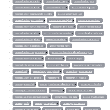
neceser hombre samsonite
neceser hombre rebajas
neceser hombre puma
neceser hombre por mayor
neceser hombre polo
neceser hombre piquadro
neceser hombre personalizado iniciales
neceser hombre para salir
neceser hombre paco martinez
neceser hombre original
neceser hombre misako
neceser hombre mercadona precio
neceser hombre marca
neceser hombre mango
neceser hombre iniciales
neceser hombre impermeable
neceser hombre imitacion
neceser hombre hugo boss
neceser hombre head
neceser hombre emidio tucci
neceser hombre el corte ingles
neceser hombre cuero
neceser hombre compartimentos
neceser hombre calvin klein el corte ingles
neceser hombre calvin klein
neceser hombre
neceser hippie
neceser helly hansen amazon
neceser helly hansen
neceser hello kitty mercadona
neceser head
neceser harry potter primark
neceser harry potter amazon
neceser hackett aston martin
neceser gym
neceser guess vezzola
neceser guess outlet
neceser guess hombre el corte ingles
neceser guess hombre
neceser gucci hombre imitacion
neceser gris
neceser grande con ruedas
neceser grande con compartimentos
neceser grande con asas
neceser grande amazon
neceser grande
neceser gran capacidad
neceser gorjuss santoro
neceser gm louis vuitton
neceser givenchy
neceser gant
neceser frozen