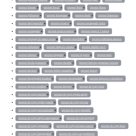
neceser friends
neceser fossil
neceser fluor
neceser flores
neceser fjallraven
neceser ferragamo
neceser fendi
neceser femenino
neceser feel beautiful
neceser estanco
neceser estampado indio
neceser estampado
neceser esencia natura
neceser esencia 1 natura
neceser equipaje de mano avion
neceser enrollable
neceser enfermera amazon
neceser enfermera
neceser emporio armani
neceser emidio tucci
neceser eleonor
neceser elegante
neceser el potro
neceser duro
neceser ducha gimnasio
neceser dorado
neceser dolores promesas colonia
neceser dockers
neceser doble cremallera
neceser deuter
neceser desplegable hombre
neceser desplegable
neceser deportivo decathlon
neceser deporte hombre
neceser deporte
neceser de viaje totto
neceser de viaje roncato
neceser de viaje rigido mujer
neceser de viaje rigido grande
neceser de viaje privata
neceser de viaje personalizado
neceser de viaje pequeño
neceser de viaje mujer transparente
neceser de viaje kipling
neceser de viaje juguettos
neceser de viaje invierno natura
neceser de viaje duro
neceser de viaje desplegable
neceser de viaje con productos