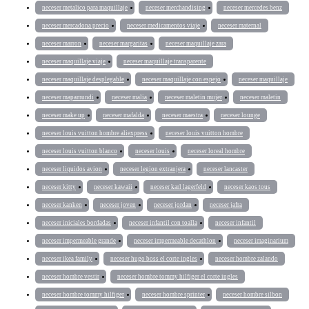
neceser metalico para maquillaje
neceser merchandising
neceser mercedes benz
neceser mercadona precio
neceser medicamentos viaje
neceser maternal
neceser marron
neceser margaritas
neceser maquillaje zara
neceser maquillaje viaje
neceser maquillaje transparente
neceser maquillaje desplegable
neceser maquillaje con espejo
neceser maquillaje
neceser mapamundi
neceser malia
neceser maletin mujer
neceser maletin
neceser make up
neceser mafalda
neceser maestra
neceser lounge
neceser louis vuitton hombre aliexpress
neceser louis vuitton hombre
neceser louis vuitton blanco
neceser louis
neceser loreal hombre
neceser liquidos avion
neceser legion extranjera
neceser lancaster
neceser kitty
neceser kawaii
neceser karl lagerfeld
neceser kaos tous
neceser kanken
neceser joven
neceser jordan
neceser jafra
neceser iniciales bordadas
neceser infantil con toalla
neceser infantil
neceser impermeable grande
neceser impermeable decathlon
neceser imaginarium
neceser ikea family
neceser hugo boss el corte ingles
neceser hombre zalando
neceser hombre vestir
neceser hombre tommy hilfiger el corte ingles
neceser hombre tommy hilfiger
neceser hombre sprinter
neceser hombre silbon