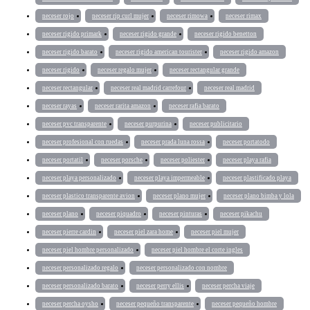
neceser rojo
neceser rip curl mujer
neceser rimowa
neceser rimax
neceser rigido primark
neceser rigido grande
neceser rigido benetton
neceser rigido barato
neceser rigido american tourister
neceser rigido amazon
neceser rigido
neceser regalo mujer
neceser rectangular grande
neceser rectangular
neceser real madrid carrefour
neceser real madrid
neceser rayas
neceser rarita amazon
neceser rafia barato
neceser pvc transparente
neceser purpurina
neceser publicitario
neceser profesional con ruedas
neceser prada luna rossa
neceser portatodo
neceser portatil
neceser porsche
neceser poliester
neceser playa rafia
neceser playa personalizado
neceser playa impermeable
neceser plastificado playa
neceser plastico transparente avion
neceser plano mujer
neceser plano bimba y lola
neceser plano
neceser piquadro
neceser pinturas
neceser pikachu
neceser pierre cardin
neceser piel zara home
neceser piel mujer
neceser piel hombre personalizado
neceser piel hombre el corte ingles
neceser personalizado regalo
neceser personalizado con nombre
neceser personalizado barato
neceser perry ellis
neceser percha viaje
neceser percha oysho
neceser pequeño transparente
neceser pequeño hombre