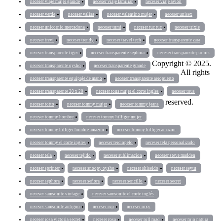
neceser viaje mujer grande
neceser viaje familiar
neceser viaje avión
neceser verde
neceser valisa
neceser valentino mujer
neceser unisex
neceser unicornio mercadona
neceser tumi
neceser tuc tuc
neceser trixie
neceser trevi
neceser trendy
neceser travel tech
neceser transparente zara
neceser transparente tiger
neceser transparente sephora
neceser transparente parfois
Copyright © 2025.
neceser transparente oysho
neceser transparente grande
All rights
neceser transparente equipaje de mano
neceser transparente aeropuerto
neceser transparente 20 x 20
neceser tous mujer el corte ingles
neceser tous
reserved.
neceser totto
neceser tommy mujer
neceser tommy jeans
neceser tommy hombre
neceser tommy hilfiger mujer
neceser tommy hilfiger hombre amazon
neceser tommy hilfiger amazon
neceser tommy el corte ingles
neceser terciopelo
neceser tela personalizado
neceser tela
neceser tejido
neceser sublimacion
neceser steve madden
neceser sprinter
neceser snoopy oysho
neceser shiseido
neceser seytu
neceser sephora
neceser señora
neceser sencillo
neceser secret
neceser samsonite vintage
neceser samsonite el corte inglés
neceser samsonite antiguo
neceser rxp
neceser roxy
neceser rosa victoria secret
neceser rosa
neceser roll road
neceser rojo natura