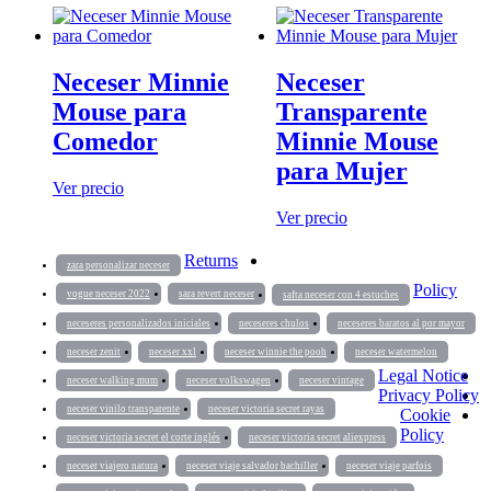
Neceser Minnie
Neceser
Mouse para
Transparente
Comedor
Minnie Mouse
para Mujer
Ver precio
Ver precio
Returns
zara personalizar neceser
Policy
vogue neceser 2022
sara revert neceser
safta neceser con 4 estuches
neceseres personalizados iniciales
neceseres chulos
neceseres baratos al por mayor
neceser zenit
neceser xxl
neceser winnie the pooh
neceser watermelon
Legal Notice
neceser walking mum
neceser volkswagen
neceser vintage
Privacy Policy
neceser vinilo transparente
neceser victoria secret rayas
Cookie
Policy
neceser victoria secret el corte inglés
neceser victoria secret aliexpress
neceser viajero natura
neceser viaje salvador bachiller
neceser viaje parfois