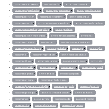
neceser pequeño amazon
neceser pequeño
neceser pepe jeans mujer
neceser pepe jeans hombre
neceser pepe jeans amazon
neceser para utiles de aseo
neceser para secador
neceser para ropa interior
neceser para pastillas
neceser para movil
neceser para guardar ropa interior
neceser para guardar pinturas
neceser para cosmeticos y maquillaje
neceser para bolso
neceser para adolescentes chicos
neceser para adolescentes
neceser paja
neceser padel hombre
neceser osprey
neceser organizador maquillaje
neceser organizador de viaje
neceser organizador
neceser nyx
neceser nylon
neceser nuni
neceser novage oriflame
neceser north face amarillo
neceser north face
neceser nike sprinter
neceser neopreno mujer
neceser nba
neceser natura 2021
neceser natacion
neceser naranja
neceser nadine portatil
neceser muy grande
neceser munich
neceser mujer precio
neceser mujer parfois
neceser mujer hecho a mano
neceser mujer grande el corte inglés
neceser mujer grande
neceser mujer de tela
neceser mujer antiguo
neceser mr wonderful amazon
neceser mr puterful
neceser mr joe
neceser movom
neceser modella
neceser mk hombre
neceser misako
neceser minnie mouse
neceser mickey mouse