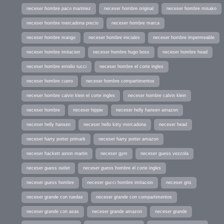
neceser hombre paco martinez
neceser hombre original
neceser hombre misako
neceser hombre mercadona precio
neceser hombre marca
neceser hombre mango
neceser hombre iniciales
neceser hombre impermeable
neceser hombre imitacion
neceser hombre hugo boss
neceser hombre head
neceser hombre emidio tucci
neceser hombre el corte ingles
neceser hombre cuero
neceser hombre compartimentos
neceser hombre calvin klein el corte ingles
neceser hombre calvin klein
neceser hombre
neceser hippie
neceser helly hansen amazon
neceser helly hansen
neceser hello kitty mercadona
neceser head
neceser harry potter primark
neceser harry potter amazon
neceser hackett aston martin
neceser gym
neceser guess vezzola
neceser guess outlet
neceser guess hombre el corte ingles
neceser guess hombre
neceser gucci hombre imitacion
neceser gris
neceser grande con ruedas
neceser grande con compartimentos
neceser grande con asas
neceser grande amazon
neceser grande