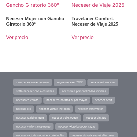
Neceser Mujer con Gancho
Travelaner Comfort:
Giratorio 360°
Neceser de Viaje 2025
Ver precio
Ver precio
zara personalizar neceser
vogue neceser 2022
sara revert neceser
safta neceser con 4 estuches
neceseres personalizados iniciales
neceseres chulos
neceseres baratos al por mayor
neceser zenit
neceser xxl
neceser winnie the pooh
neceser watermelon
neceser walking mum
neceser volkswagen
neceser vintage
neceser vinilo transparente
neceser victoria secret rayas
neceser victoria secret el corte inglés
neceser victoria secret aliexpress