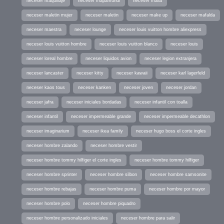
neceser maquillaje
neceser mapamundi
neceser malia
neceser maletin mujer
neceser maletin
neceser make up
neceser mafalda
neceser maestra
neceser lounge
neceser louis vuitton hombre aliexpress
neceser louis vuitton hombre
neceser louis vuitton blanco
neceser louis
neceser loreal hombre
neceser liquidos avion
neceser legion extranjera
neceser lancaster
neceser kitty
neceser kawaii
neceser karl lagerfeld
neceser kaos tous
neceser kanken
neceser joven
neceser jordan
neceser jafra
neceser iniciales bordadas
neceser infantil con toalla
neceser infantil
neceser impermeable grande
neceser impermeable decathlon
neceser imaginarium
neceser ikea family
neceser hugo boss el corte ingles
neceser hombre zalando
neceser hombre vestir
neceser hombre tommy hilfiger el corte ingles
neceser hombre tommy hilfiger
neceser hombre sprinter
neceser hombre silbon
neceser hombre samsonite
neceser hombre rebajas
neceser hombre puma
neceser hombre por mayor
neceser hombre polo
neceser hombre piquadro
neceser hombre personalizado iniciales
neceser hombre para salir