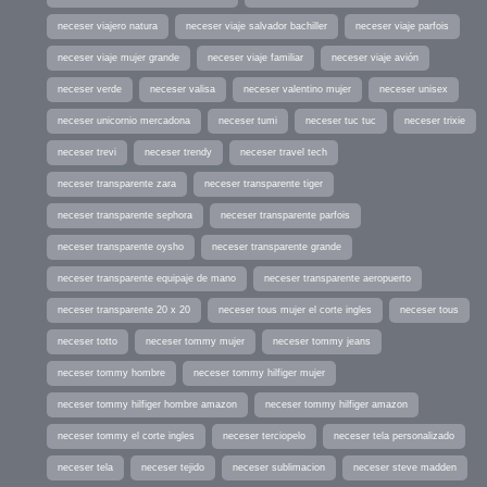
neceser viajero natura
neceser viaje salvador bachiller
neceser viaje parfois
neceser viaje mujer grande
neceser viaje familiar
neceser viaje avión
neceser verde
neceser valisa
neceser valentino mujer
neceser unisex
neceser unicornio mercadona
neceser tumi
neceser tuc tuc
neceser trixie
neceser trevi
neceser trendy
neceser travel tech
neceser transparente zara
neceser transparente tiger
neceser transparente sephora
neceser transparente parfois
neceser transparente oysho
neceser transparente grande
neceser transparente equipaje de mano
neceser transparente aeropuerto
neceser transparente 20 x 20
neceser tous mujer el corte ingles
neceser tous
neceser totto
neceser tommy mujer
neceser tommy jeans
neceser tommy hombre
neceser tommy hilfiger mujer
neceser tommy hilfiger hombre amazon
neceser tommy hilfiger amazon
neceser tommy el corte ingles
neceser terciopelo
neceser tela personalizado
neceser tela
neceser tejido
neceser sublimacion
neceser steve madden