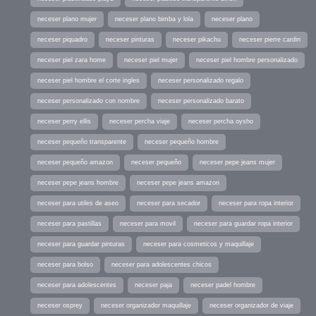
neceser plano mujer
neceser plano bimba y lola
neceser plano
neceser piquadro
neceser pinturas
neceser pikachu
neceser pierre cardin
neceser piel zara home
neceser piel mujer
neceser piel hombre personalizado
neceser piel hombre el corte ingles
neceser personalizado regalo
neceser personalizado con nombre
neceser personalizado barato
neceser perry ellis
neceser percha viaje
neceser percha oysho
neceser pequeño transparente
neceser pequeño hombre
neceser pequeño amazon
neceser pequeño
neceser pepe jeans mujer
neceser pepe jeans hombre
neceser pepe jeans amazon
neceser para utiles de aseo
neceser para secador
neceser para ropa interior
neceser para pastillas
neceser para movil
neceser para guardar ropa interior
neceser para guardar pinturas
neceser para cosmeticos y maquillaje
neceser para bolso
neceser para adolescentes chicos
neceser para adolescentes
neceser paja
neceser padel hombre
neceser osprey
neceser organizador maquillaje
neceser organizador de viaje