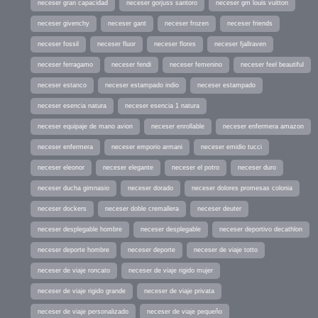
neceser gran capacidad
neceser gorjuss santoro
neceser gm louis vuitton
neceser givenchy
neceser gant
neceser frozen
neceser friends
neceser fossil
neceser fluor
neceser flores
neceser fjallraven
neceser ferragamo
neceser fendi
neceser femenino
neceser feel beautiful
neceser estanco
neceser estampado indio
neceser estampado
neceser esencia natura
neceser esencia 1 natura
neceser equipaje de mano avion
neceser enrollable
neceser enfermera amazon
neceser enfermera
neceser emporio armani
neceser emidio tucci
neceser eleonor
neceser elegante
neceser el potro
neceser duro
neceser ducha gimnasio
neceser dorado
neceser dolores promesas colonia
neceser dockers
neceser doble cremallera
neceser deuter
neceser desplegable hombre
neceser desplegable
neceser deportivo decathlon
neceser deporte hombre
neceser deporte
neceser de viaje totto
neceser de viaje roncato
neceser de viaje rigido mujer
neceser de viaje rigido grande
neceser de viaje privata
neceser de viaje personalizado
neceser de viaje pequeño