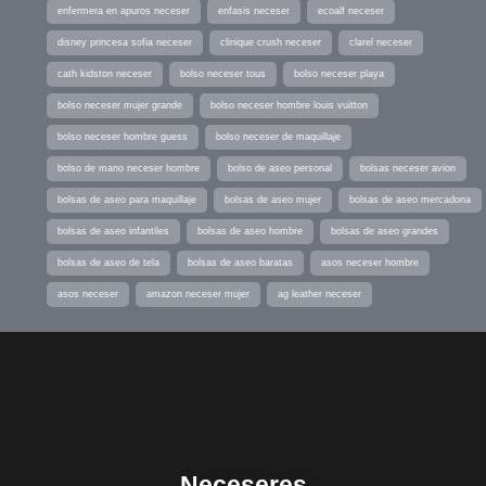
enfermera en apuros neceser
enfasis neceser
ecoalf neceser
disney princesa sofia neceser
clinique crush neceser
clarel neceser
cath kidston neceser
bolso neceser tous
bolso neceser playa
bolso neceser mujer grande
bolso neceser hombre louis vuitton
bolso neceser hombre guess
bolso neceser de maquillaje
bolso de mano neceser hombre
bolso de aseo personal
bolsas neceser avion
bolsas de aseo para maquillaje
bolsas de aseo mujer
bolsas de aseo mercadona
bolsas de aseo infantiles
bolsas de aseo hombre
bolsas de aseo grandes
bolsas de aseo de tela
bolsas de aseo baratas
asos neceser hombre
asos neceser
amazon neceser mujer
ag leather neceser
Neceseres