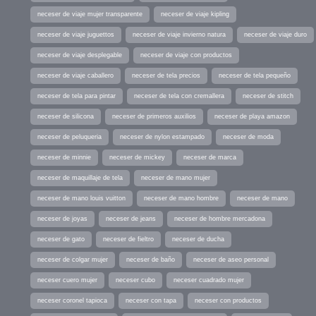
neceser de viaje mujer transparente
neceser de viaje kipling
neceser de viaje juguettos
neceser de viaje invierno natura
neceser de viaje duro
neceser de viaje desplegable
neceser de viaje con productos
neceser de viaje caballero
neceser de tela precios
neceser de tela pequeño
neceser de tela para pintar
neceser de tela con cremallera
neceser de stitch
neceser de silicona
neceser de primeros auxilios
neceser de playa amazon
neceser de peluqueria
neceser de nylon estampado
neceser de moda
neceser de minnie
neceser de mickey
neceser de marca
neceser de maquillaje de tela
neceser de mano mujer
neceser de mano louis vuitton
neceser de mano hombre
neceser de mano
neceser de joyas
neceser de jeans
neceser de hombre mercadona
neceser de gato
neceser de fieltro
neceser de ducha
neceser de colgar mujer
neceser de baño
neceser de aseo personal
neceser cuero mujer
neceser cubo
neceser cuadrado mujer
neceser coronel tapioca
neceser con tapa
neceser con productos