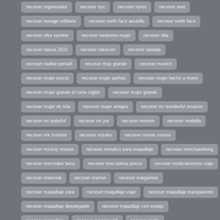
neceser organizador
neceser nyx
neceser nylon
neceser nuni
neceser novage oriflame
neceser north face amarillo
neceser north face
neceser nike sprinter
neceser neopreno mujer
neceser nba
neceser natura 2021
neceser natacion
neceser naranja
neceser nadine portatil
neceser muy grande
neceser munich
neceser mujer precio
neceser mujer parfois
neceser mujer hecho a mano
neceser mujer grande el corte inglés
neceser mujer grande
neceser mujer de tela
neceser mujer antiguo
neceser mr wonderful amazon
neceser mr puterful
neceser mr joe
neceser movom
neceser modella
neceser mk hombre
neceser misako
neceser minnie mouse
neceser mickey mouse
neceser metalico para maquillaje
neceser merchandising
neceser mercedes benz
neceser mercadona precio
neceser medicamentos viaje
neceser maternal
neceser marron
neceser margaritas
neceser maquillaje zara
neceser maquillaje viaje
neceser maquillaje transparente
neceser maquillaje desplegable
neceser maquillaje con espejo