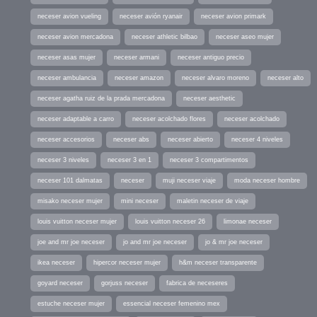
neceser avion vueling
neceser avión ryanair
neceser avion primark
neceser avion mercadona
neceser athletic bilbao
neceser aseo mujer
neceser asas mujer
neceser armani
neceser antiguo precio
neceser ambulancia
neceser amazon
neceser alvaro moreno
neceser alto
neceser agatha ruiz de la prada mercadona
neceser aesthetic
neceser adaptable a carro
neceser acolchado flores
neceser acolchado
neceser accesorios
neceser abs
neceser abierto
neceser 4 niveles
neceser 3 niveles
neceser 3 en 1
neceser 3 compartimentos
neceser 101 dalmatas
neceser
muji neceser viaje
moda neceser hombre
misako neceser mujer
mini neceser
maletin neceser de viaje
louis vuitton neceser mujer
louis vuitton neceser 26
limonae neceser
joe and mr joe neceser
jo and mr joe neceser
jo & mr joe neceser
ikea neceser
hipercor neceser mujer
h&m neceser transparente
goyard neceser
gorjuss neceser
fabrica de neceseres
estuche neceser mujer
essencial neceser femenino mex