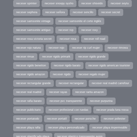
neceser sprinter
neceser snoopy oysho
neceser shiseido
neceser seytu
neceser sephora
neceser señora
neceser sencillo
neceser secret
neceser samsonite vintage
neceser samsonite el corte inglés
neceser samsonite antiguo
neceser rxp
neceser roxy
neceser rosa victoria secret
neceser rosa
neceser roll road
neceser rojo natura
neceser rojo
neceser rip curl mujer
neceser rimowa
neceser rimax
neceser rigido primark
neceser rigido grande
neceser rigido benetton
neceser rigido barato
neceser rigido american tourister
neceser rigido amazon
neceser rigido
neceser regalo mujer
neceser rectangular grande
neceser rectangular
neceser real madrid carrefour
neceser real madrid
neceser rayas
neceser rarita amazon
neceser rafia barato
neceser pvc transparente
neceser purpurina
neceser publicitario
neceser profesional con ruedas
neceser prada luna rossa
neceser portatodo
neceser portatil
neceser porsche
neceser poliester
neceser playa rafia
neceser playa personalizado
neceser playa impermeable
neceser plastificado playa
neceser plastico transparente avion