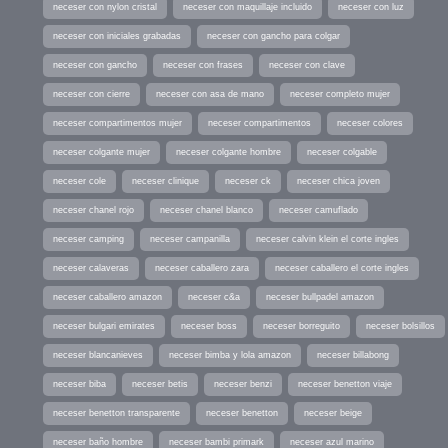
neceser con nylon cristal
neceser con maquillaje incluido
neceser con luz
neceser con iniciales grabadas
neceser con gancho para colgar
neceser con gancho
neceser con frases
neceser con clave
neceser con cierre
neceser con asa de mano
neceser completo mujer
neceser compartimentos mujer
neceser compartimentos
neceser colores
neceser colgante mujer
neceser colgante hombre
neceser colgable
neceser cole
neceser clinique
neceser ck
neceser chica joven
neceser chanel rojo
neceser chanel blanco
neceser camuflado
neceser camping
neceser campanilla
neceser calvin klein el corte ingles
neceser calaveras
neceser caballero zara
neceser caballero el corte ingles
neceser caballero amazon
neceser c&a
neceser bullpadel amazon
neceser bulgari emirates
neceser boss
neceser borreguito
neceser bolsillos
neceser blancanieves
neceser bimba y lola amazon
neceser billabong
neceser biba
neceser betis
neceser benzi
neceser benetton viaje
neceser benetton transparente
neceser benetton
neceser beige
neceser baño hombre
neceser bambi primark
neceser azul marino